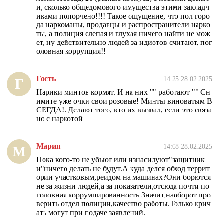
и, сколько общедомового имущества этими закладч
иками попорчено!!!! Такое ощущение, что пол горо
да наркоманы, продавцы и распространители нарко
ты, а полиция слепая и глухая ничего найти не мож
ет, ну действительно людей за идиотов считают, пог
оловная коррупция!!
Гость
14:25 28.02.2025
Г
Нарики минтов кормят. И на них "" работают "" Сн
имите уже очки свои розовые! Минты виноватым В
СЕГДА!. Делают того, кто их вызвал, если это связа
но с наркотой
Мария
14:08 28.02.2025
М
Пока кого-то не убьют или изнасилуют"защитник
и"ничего делать не будут.А куда делся обход террит
ории участковым,рейдом на машинах?Они борются
не за жизни людей,а за показатели,отсюда почти по
головная коррумпированность.Значит,наоборот про
верить отдел полиции,качество работы.Только крич
ать могут при подаче заявлений.