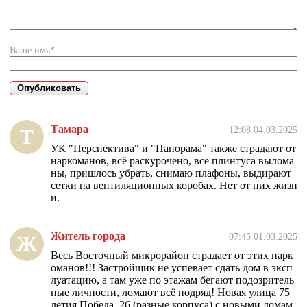
Ваше имя*
Тамара
12:08 04.03.2025
Т
УК "Перспектива" и "Панорама" также страдают от
наркоманов, всё раскурочено, все плинтуса вылома
ны, пришлось убрать, снимаю плафоны, выдирают
сетки на вентиляционных коробах. Нет от них жизн
и.
Житель города
07:45 01.03.2025
Ж
Весь Восточный микрорайон страдает от этих нарк
оманов!!! Застройщик не успевает сдать дом в эксп
луатацию, а там уже по этажам бегают подозритель
ные личности, ломают всё подряд! Новая улица 75
летия Победа, 26 (разные корпуса) с новыми домам