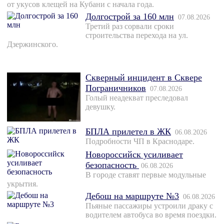
от укусов клещей на Кубани с начала года.
Долгострой за 160 млн
07.08.2026
Третий раз сорвали сроки
строительства перехода на ул.
Дзержинского.
Скверный инцидент в Сквере
Пограничников
07.08.2026
Голый неадекват преследовал
девушку.
БПЛА прилетел в ЖК
06.08.2026
Подробности ЧП в Краснодаре.
Новороссийск усиливает
безопасность
06.08.2026
В городе ставят первые модульные
укрытия.
Дебош на маршруте №3
06.08.2026
Пьяные пассажиры устроили драку с
водителем автобуса во время поездки.