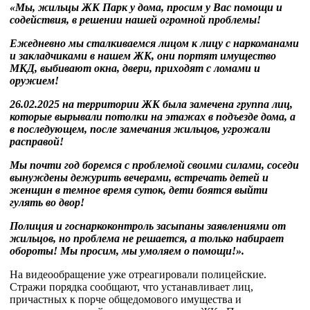
«
Мы
,
жильцы
ЖК
Парк
у
дома
,
просим
у
Вас
помощи
и
содействия
,
в
решении
нашей
огромной
проблемы
!
Ежедневно
мы
сталкиваемся
лицом
к
лицу
с
наркоманами
и
закладчиками
в
нашем
ЖК
,
они
портят
имущество
МКД
,
выбивают
окна
,
двери
,
приходят
с
ломами
и
оружием
!
26.02.2025
на
территории
ЖК
была
замечена
группа
лиц
,
которые
вырывали
потолки
на
этажах
в
подъезде
дома
,
а
в
последующем
,
после
замечания
жильцов
,
угрожали
расправой
!
Мы
почти
год
боремся
с
проблемой
своими
силами
,
соседи
вынуждены
дежурить
вечерами
,
встречать
детей
и
женщин
в
темное
время
суток
,
дети
боятся
выйти
гулять
во
двор
!
Полиция
и
госнаркоконтроль
засыпаны
заявлениями
от
жильцов
,
но
проблема
не
решается
,
а
только
набирает
обороты
!
Мы
просим
,
мы
умоляем
о
помощи
!»
.
На видеообращение уже отреагировали полицейские.
Стражи порядка сообщают, что устанавливает лиц,
причастных к порче общедомового имущества и