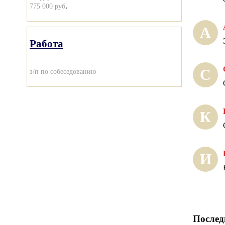
.
775 000 руб
А
Работа
С
з/п по собеседованию
К
И
Послед