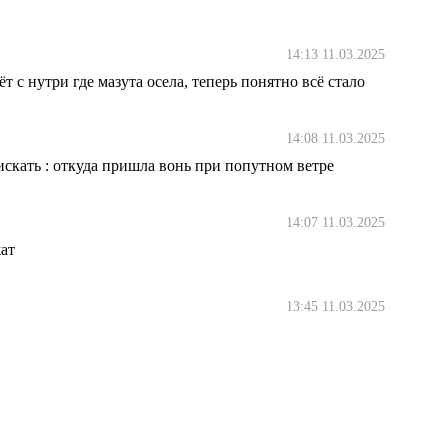
14:13 11.03.2025
 с нутри где мазута осела, теперь понятно всё стало
14:08 11.03.2025
искать : откуда пришла вонь при попутном ветре
14:07 11.03.2025
ат
13:45 11.03.2025