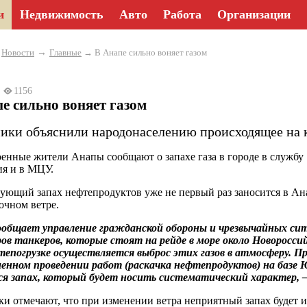
и
Недвижимость
Авто
Работа
Организации
→
→
Новости
Главные
→ В Анапе сильно воняет газом
5
1156
е сильно воняет газом
ики объяснили народонаселению происходящее на 
енные жители Анапы сообщают о запахе газа в городе в службу 
я и в МЦУ.
ующий запах нефтепродуктов уже не первый раз заносится в А
очном ветре.
общает управление гражданской обороны и чрезвычайных ситуа
ров танкеров, которые стоят на рейде в море около Новоросси
епогрузке осуществляется выброс этих газов в атмосферу. Пр
енном проведении работ (раскачка нефтепродуктов) на базе 
ся запах, который будет носить систематический характер,
и отмечают, что при изменении ветра неприятный запах будет и