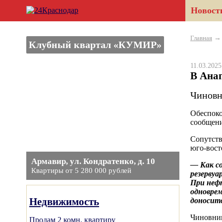
Новост
Главная
Клубный квартал «КУМИР»
11.03.202
В Анап
Чиновн
Обеспоко
сообщени
Сопутств
юго-вост
Армавир, ул. Кондратенко, д. 10
— Как со
Квартиры от 5 280 000 рублей
резервуа
При нефт
одноврем
Недвижимость
доносит
Чиновник
Продам 2 комн. квартиру