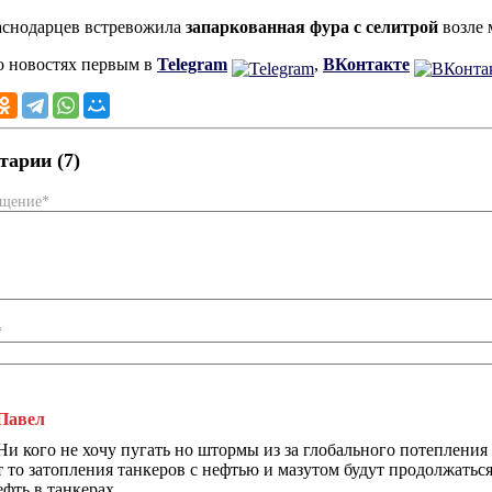
аснодарцев встревожила
запаркованная фура с селитрой
возле 
о новостях первым в
Telegram
,
ВКонтакте
арии (7)
бщение*
*
Павел
Ни кого не хочу пугать но штормы из за глобального потепления 
т то затопления танкеров с нефтью и мазутом будут продолжаться
ефть в танкерах