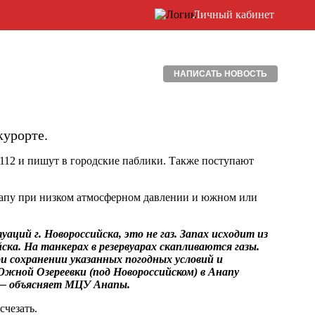
Личный кабинет
НАПИСАТЬ НОВОСТЬ
курорте.
112 и пишут в городские паблики. Также поступают
напу при низком атмосферном давлении и южном или
ций г. Новороссийска, это не газ. Запах исходит из
йска. На танкерах в резервуарах скапливаются газы.
и сохранении указанных погодных условий и
Южной Озереевки (под Новороссийском) в Анапу
 — объясняет МЦУ Анапы.
счезать.