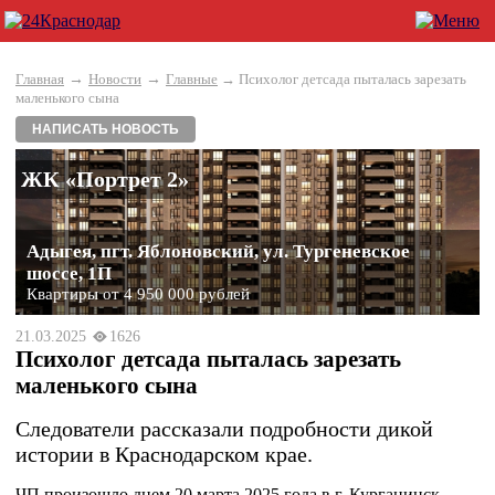
→
→
Главная
Новости
Главные
→ Психолог детсада пыталась зарезать
маленького сына
НАПИСАТЬ НОВОСТЬ
ЖК «Портрет 2»
Адыгея, пгт. Яблоновский, ул. Тургеневское
шоссе, 1П
Квартиры от 4 950 000 рублей
21.03.2025
1626
Психолог детсада пыталась зарезать
маленького сына
Следователи рассказали подробности дикой
истории в Краснодарском крае.
ЧП произошло днем 20 марта 2025 года в г. Курганинск.