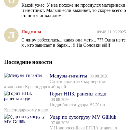
О
Какой ужас. У нее похоже не проснулся матерински
й инстинкт. Малыш если выживет, то скорее всего о
станется инвалидом.
Людмила
09:48 21.03.2025
Л
С жиру взбесилась...,какая она мать... ??? Одна из те
х , кто зависает в барах.. !!! На Соловки её!!!
Последние новости
Медузы-гиганты
08.08.2026
Сотни ядовитых корнеротов
атаковали Краснодарский край.
Горит НПЗ, ранены люди
08.08.2026
Подробности удара ВСУ по
Краснодарскому краю.
Удар по сухогрузу MV Güllük
07.08.2026
У Новороссийска БПЛА атаковал