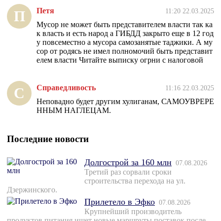
Петя
11:20 22.03.2025
П
Мусор не может быть представителем власти так ка
к власть и есть народ а ГИБДД закрыто еще в 12 год
у повсеместно а мусора самозанятые таджики. А му
сор от родясь не имел полномочий быть представит
елем власти Читайте выписку огрни с налоговой
Справедливость
11:16 22.03.2025
С
Неповадно будет другим хулиганам, САМОУВРЕРЕ
ННЫМ НАГЛЕЦАМ.
Последние новости
Долгострой за 160 млн
07.08.2026
Третий раз сорвали сроки
строительства перехода на ул.
Дзержинского.
Прилетело в Эфко
07.08.2026
Крупнейший производитель
продуктов питания ищет новые маршруты поставок после