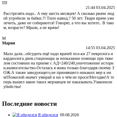
!!!!
21:44 03.04.2025
Расстрелять надо.. А ему шесть месяцев! А сколько рвачи люд
ей угробили за бабки.?! Типо кавид.? 50 лет. Твари врачи уже
лечить, даже не собираются! Говорят, а что вы хотите.. В тако
м, возрасте? Мрази, а не врачи!
М
Мария
14:55 03.04.2025
Мало дали...обсудить ещё надо врачей пол-ки 27 невролога и
кардиолога днев.стационара за неоказание помощи при тяже
лом состоянии на приеме с АД=240/240,уничтожение истори
и,вымогательство.Осталась я жива только благодаря своему З
ОЖ.А также заведующего,не принявшего никаких мер к ни
м!Пожилой-значит умирай и ни о чём не проси!Негодяи!А те
перь вышел закон таких мерзавцев не наказывать.Узаконили
убийства!
Последние новости
Я обиделся
09.08.2026