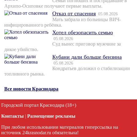
Семьи погибших и пострадавшие в
Архипо-Осиповке получают первые выплаты.
Отказ от спасения
05.08.2026
Мать забрала из больницы ВИЧ-
инфицированного ребёнка.
Хотел обезопасить семью
05.08.2026
Суд вынес приговор мужчине за
дикое убийство.
Кубани дали больше бензина
05.08.2026
Кондратьев доложил о стабилизации
топливного рынка.
Все новости Краснодара
Городской портал Краснодара (18+)
Контакты
|
Размещение рекламы
При любом использовании материалов гиперссылка на
источник 24krasnodar.ru обязательна!