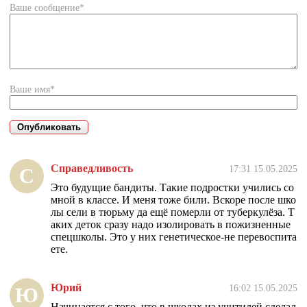
Ваше сообщение*
Ваше имя*
Справедливость
17:31 15.05.2025
С
Это будущие бандиты. Такие подростки учились со
мной в классе. И меня тоже били. Вскоре после шко
лы сели в тюрьму да ещё померли от туберкулёза. Т
аких деток сразу надо изолировать в пожизненные
спецшколы. Это у них генетическое-не перевоспита
ете.
Юрий
16:02 15.05.2025
Ю
Начинается с того, что в школах из учитилей сделал