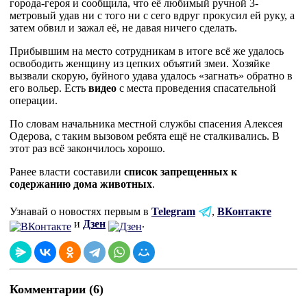
города-героя и сообщила, что её любимый ручной 3-
метровый удав ни с того ни с сего вдруг прокусил ей руку, а
затем обвил и зажал её, не давая ничего сделать.
Прибывшим на место сотрудникам в итоге всё же удалось
освободить женщину из цепких объятий змеи. Хозяйке
вызвали скорую, буйного удава удалось «загнать» обратно в
его вольер. Есть
видео
с места проведения спасательной
операции.
По словам начальника местной службы спасения Алексея
Одерова, с таким вызовом ребята ещё не сталкивались. В
этот раз всё закончилось хорошо.
Ранее власти составили
список запрещенных к
содержанию дома животных
.
Узнавай о новостях первым в
Telegram
,
ВКонтакте
и
Дзен
.
Комментарии (6)