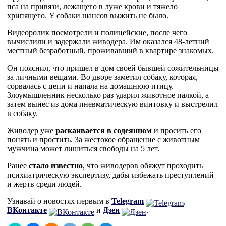
пса на привязи, лежащего в луже крови и тяжело
хрипящего. У собаки шансов выжить не было.
Видеоролик посмотрели и полицейские, после чего
вычислили и задержали живодера. Им оказался 48-летний
местный безработный, проживавший в квартире знакомых.
Он пояснил, что пришел в дом своей бывшей сожительницы
за личными вещами. Во дворе заметил собаку, которая,
сорвалась с цепи и напала на домашнюю птицу.
Злоумышленник несколько раз ударил животное палкой, а
затем вынес из дома пневматическую винтовку и выстрелил
в собаку.
Живодер уже
раскаивается в содеянном
и просить его
понять и простить. За жестокое обращение с животным
мужчина может лишиться свободы на 5 лет.
Ранее
стало известно
, что живодеров обяжут проходить
психиатрическую экспертизу, дабы избежать преступлений
и жертв среди людей.
Узнавай о новостях первым в
Telegram
,
ВКонтакте
и
Дзен
.