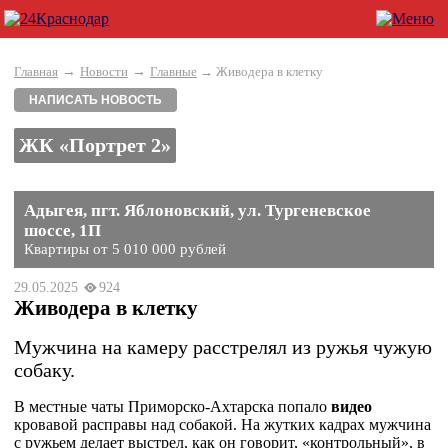
→
→
Главная
Новости
Главные
→ Живодера в клетку
НАПИСАТЬ НОВОСТЬ
ЖК «Портрет 2»
Адыгея, пгт. Яблоновский, ул. Тургеневское
шоссе, 1П
Квартиры от 5 010 000 рублей
29.05.2025
924
Живодера в клетку
Мужчина на камеру расстрелял из ружья чужую
собаку.
В местные чаты Приморско-Ахтарска попало
видео
кровавой расправы над собакой. На жутких кадрах мужчина
с ружьем делает выстрел, как он говорит, «контрольный», в