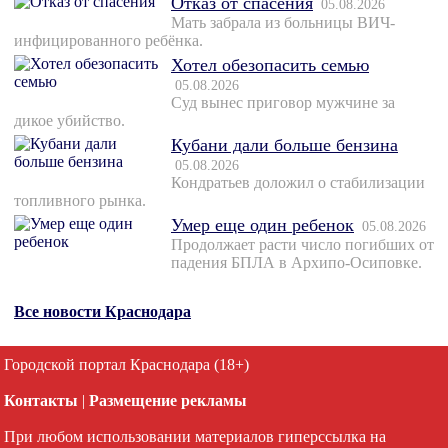
Отказ от спасения
05.08.2026
Мать забрала из больницы ВИЧ-
инфицированного ребёнка.
Хотел обезопасить семью
05.08.2026
Суд вынес приговор мужчине за
дикое убийство.
Кубани дали больше бензина
05.08.2026
Кондратьев доложил о стабилизации
топливного рынка.
Умер еще один ребенок
05.08.2026
Продолжает расти число погибших от
падения БПЛА в Архипо-Осиповке.
Все новости Краснодара
Городской портал Краснодара (18+)
Контакты
|
Размещение рекламы
При любом использовании материалов гиперссылка на