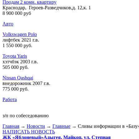
Продам 2 комн. квартиру
Краснодар, Героев-Разведчиков,д. 12,к. 1
8 900 000 руб
Авто
Volkswagen Polo
лифтбек 2021 г.в.
1 550 000 руб
.
Toyota Yaris
хэтчбэк 2003 г.в.
505 000 руб
.
Nissan Qashqai
внедорожник 2007 г.в.
775 000 руб
.
Работа
з/п по собеседованию
Главная
→
Новости
→
Главные
→ Сливы информации в «Базу
НАПИСАТЬ НОВОСТЬ
ЖК «Яблоневый»
Адыгея, Майкоп, ул. Степная