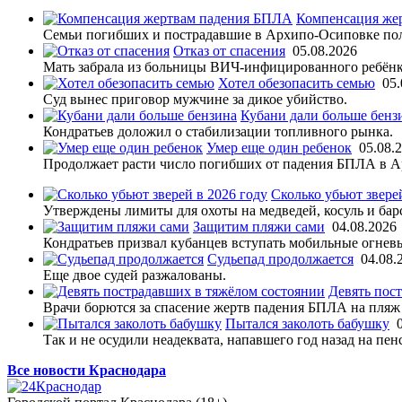
Компенсация же
Семьи погибших и пострадавшие в Архипо-Осиповке по
Отказ от спасения
05.08.2026
Мать забрала из больницы ВИЧ-инфицированного ребёнк
Хотел обезопасить семью
05.
Суд вынес приговор мужчине за дикое убийство.
Кубани дали больше бенз
Кондратьев доложил о стабилизации топливного рынка.
Умер еще один ребенок
05.08.
Продолжает расти число погибших от падения БПЛА в 
Сколько убьют звере
Утверждены лимиты для охоты на медведей, косуль и бар
Защитим пляжи сами
04.08.2026
Кондратьев призвал кубанцев вступать мобильные огнев
Судьепад продолжается
04.08.
Еще двое судей разжалованы.
Девять пос
Врачи борются за спасение жертв падения БПЛА на пляж
Пытался заколоть бабушку
Так и не осудили неадеквата, напавшего год назад на п
Все новости Краснодара