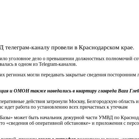
 телеграм-каналу провели в Краснодарском крае.
дило уголовное дело о превышении должностных полномочий сотр
алась в одном из Telegram-каналов.
их регионах могли передавать закрытые сведения посторонним 
ия и ОМОН также наведались в квартиру главреда Baza Глеба 
перативные действия затронули Москву, Белгородскую область и 
ас идет работа по установлению всех причастных к утечкам
Базы» может быть начальник дежурной части УМВД по Краснода
, что «сведения об оперативной обстановке» и приложения с пе