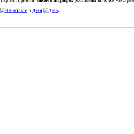
х партий, приняли
закон о штрафах
россиянам за поиск «экстре
и
Дзен
.