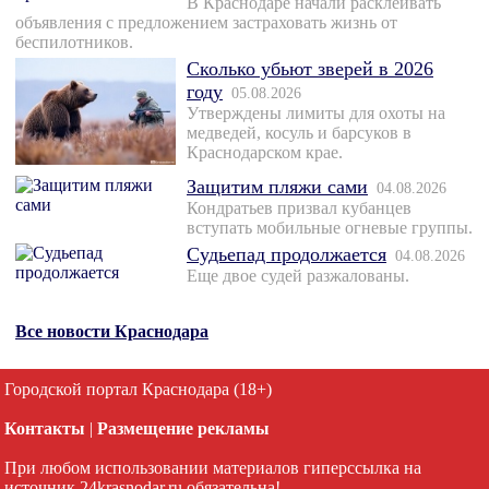
В Краснодаре начали расклеивать
объявления с предложением застраховать жизнь от
беспилотников.
Сколько убьют зверей в 2026
году
05.08.2026
Утверждены лимиты для охоты на
медведей, косуль и барсуков в
Краснодарском крае.
Защитим пляжи сами
04.08.2026
Кондратьев призвал кубанцев
вступать мобильные огневые группы.
Судьепад продолжается
04.08.2026
Еще двое судей разжалованы.
Все новости Краснодара
Городской портал Краснодара (18+)
Контакты
|
Размещение рекламы
При любом использовании материалов гиперссылка на
источник 24krasnodar.ru обязательна!