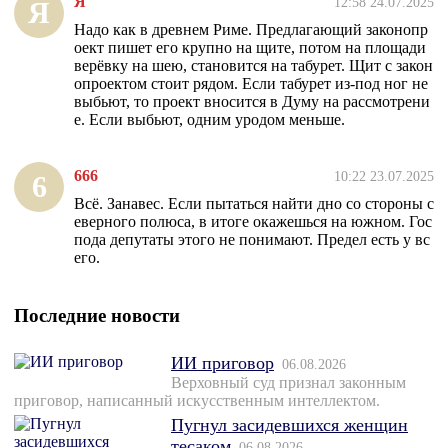
Я
12:58 24.07.2025
Я
Надо как в древнем Риме. Предлагающий законопр
оект пишет его крупно на щите, потом на площади
верёвку на шею, становится на табурет. Щит с закон
опроектом стоит рядом. Если табурет из-под ног не
выбьют, то проект вносится в Думу на рассмотрени
е. Если выбьют, одним уродом меньше.
666
10:22 23.07.2025
6
Всё. Занавес. Если пытаться найти дно со стороны с
еверного полюса, в итоге окажешься на южном. Гос
пода депутаты этого не понимают. Предел есть у вс
его.
Последние новости
ИИ приговор
06.08.2026
Верховный суд признал законным
приговор, написанный искусственным интеллектом.
Пугнул засидевшихся женщин
тесаком
06.08.2026