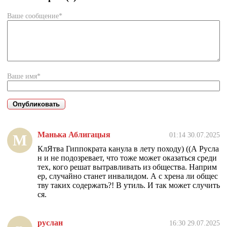
Ваше сообщение*
Ваше имя*
Манька Аблигацыя
01:14 30.07.2025
М
КлЯтва Гиппократа канула в лету походу) ((А Русла
н и не подозревает, что тоже может оказаться среди
тех, кого решат вытравливать из общества. Наприм
ер, случайно станет инвалидом. А с хрена ли общес
тву таких содержать?! В утиль. И так может случить
ся.
руслан
16:30 29.07.2025