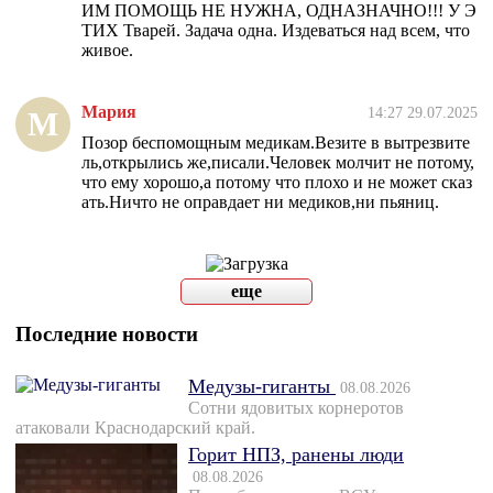
ИМ ПОМОЩЬ НЕ НУЖНА, ОДНАЗНАЧНО!!! У Э
ТИХ Тварей. Задача одна. Издеваться над всем, что
живое.
Мария
14:27 29.07.2025
М
Позор беспомощным медикам.Везите в вытрезвите
ль,открылись же,писали.Человек молчит не потому,
что ему хорошо,а потому что плохо и не может сказ
ать.Ничто не оправдает ни медиков,ни пьяниц.
еще
Последние новости
Медузы-гиганты
08.08.2026
Сотни ядовитых корнеротов
атаковали Краснодарский край.
Горит НПЗ, ранены люди
08.08.2026