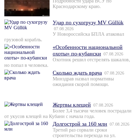
Подробности удара ВСУ по
Краснодарскому краю.
Удар по сухогрузу MV Güllük
07.08.2026
У Новороссийска БПЛА атаковал
грузовой корабль.
«Особенности национальной
охоты» по-кубански
07.08.2026
Охотник решил отстрелять шакалов,
но попал в человека.
Сколько ждать врача
07.08.2026
Минздрав назвал нормативы
ожидания скорой помощи.
Жертвы клещей
07.08.2026
Более 3,4 тысячи человек пострадали
от укусов клещей на Кубани с начала года.
Долгострой за 160 млн
07.08.2026
Третий раз сорвали сроки
строительства перехода на ул.