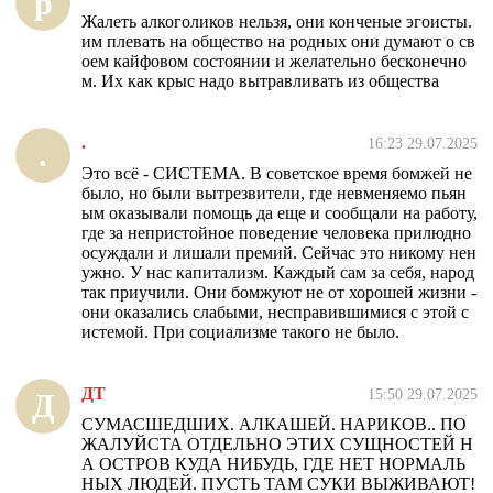
р
Жалеть алкоголиков нельзя, они конченые эгоисты.
им плевать на общество на родных они думают о св
оем кайфовом состоянии и желательно бесконечно
м. Их как крыс надо вытравливать из общества
.
16:23 29.07.2025
.
Это всё - СИСТЕМА. В советское время бомжей не
было, но были вытрезвители, где невменяемо пьян
ым оказывали помощь да еще и сообщали на работу,
где за непристойное поведение человека прилюдно
осуждали и лишали премий. Сейчас это никому нен
ужно. У нас капитализм. Каждый сам за себя, народ
так приучили. Они бомжуют не от хорошей жизни -
они оказались слабыми, несправившимися с этой с
истемой. При социализме такого не было.
ДТ
15:50 29.07.2025
Д
СУМАСШЕДШИХ. АЛКАШЕЙ. НАРИКОВ.. ПО
ЖАЛУЙСТА ОТДЕЛЬНО ЭТИХ СУЩНОСТЕЙ Н
А ОСТРОВ КУДА НИБУДЬ, ГДЕ НЕТ НОРМАЛЬ
НЫХ ЛЮДЕЙ. ПУСТЬ ТАМ СУКИ ВЫЖИВАЮТ!