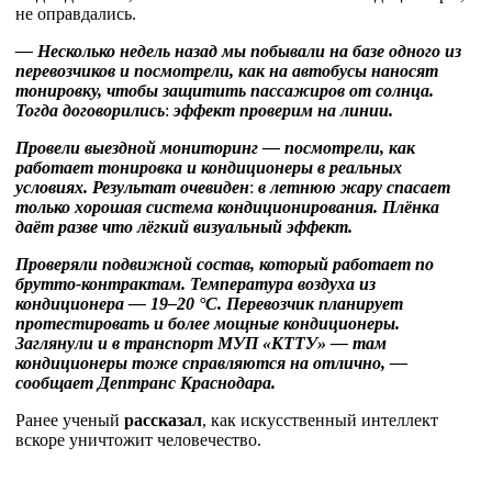
не оправдались.
— Несколько
недель
назад
мы
побывали
на
базе
одного
из
перевозчиков
и
посмотрели
,
как
на
автобусы
наносят
тонировку
,
чтобы
защитить
пассажиров
от
солнца
.
Тогда
договорились
:
эффект
проверим
на
линии
.
Провели
выездной
мониторинг
—
посмотрели
,
как
работает
тонировка
и
кондиционеры
в
реальных
условиях
.
Результат
очевиден
:
в
летнюю
жару
спасает
только
хорошая
система
кондиционирования
.
Плёнка
даёт
разве
что
лёгкий
визуальный
эффект
.
Проверяли
подвижной
состав
,
который
работает
по
брутто
-
контрактам
.
Температура
воздуха
из
кондиционера
— 19–20 °C.
Перевозчик
планирует
протестировать
и
более
мощные
кондиционеры
.
Заглянули
и
в
транспорт
МУП
«
КТТУ
» —
там
кондиционеры
тоже
справляются
на
отлично
, —
сообщает Дептранс Краснодара.
Ранее ученый
рассказал
, как искусственный интеллект
вскоре уничтожит человечество.