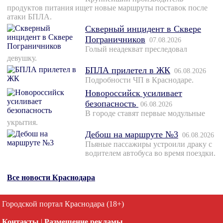
продуктов питания ищет новые маршруты поставок после
атаки БПЛА.
Скверный инцидент в Сквере
Пограничников
07.08.2026
Голый неадекват преследовал
девушку.
БПЛА прилетел в ЖК
06.08.2026
Подробности ЧП в Краснодаре.
Новороссийск усиливает
безопасность
06.08.2026
В городе ставят первые модульные
укрытия.
Дебош на маршруте №3
06.08.2026
Пьяные пассажиры устроили драку с
водителем автобуса во время поездки.
Все новости Краснодара
Городской портал Краснодара (18+)
Контакты
|
Размещение рекламы