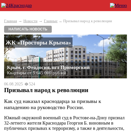
→
→
Главная
Новости
Главные
→ Призывал народ к революции
НАПИСАТЬ НОВОСТЬ
ЖК «Просторы Крыма»
Крым, г. Феодосия, пгт Приморский
Квартиры от 5 645 000 рублей
06.08.2025
524
Призывал народ к революции
Как суд наказал краснодарца за призывы к
нападению на руководство России.
Южный окружной военный суд в Ростове-на-Дону признал
32-летнего жителя Краснодара Георгия Б. виновным в
публичных призывах к терроризму, а также в деятельности,