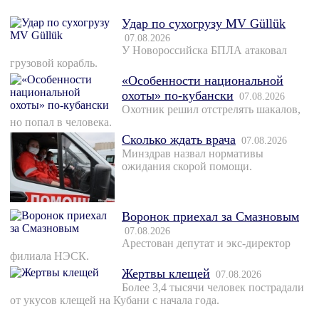
Удар по сухогрузу MV Güllük
07.08.2026
У Новороссийска БПЛА атаковал
грузовой корабль.
«Особенности национальной
охоты» по-кубански
07.08.2026
Охотник решил отстрелять шакалов,
но попал в человека.
Сколько ждать врача
07.08.2026
Минздрав назвал нормативы
ожидания скорой помощи.
Воронок приехал за Смазновым
07.08.2026
Арестован депутат и экс-директор
филиала НЭСК.
Жертвы клещей
07.08.2026
Более 3,4 тысячи человек пострадали
от укусов клещей на Кубани с начала года.