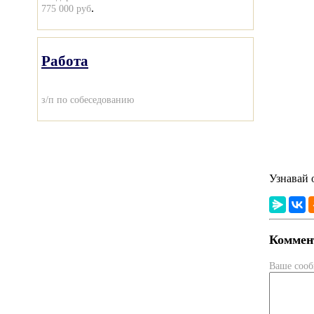
.
775 000 руб
Работа
з/п по собеседованию
Узнавай 
Коммент
Ваше соо