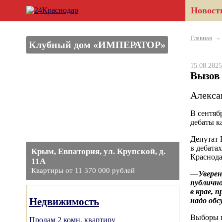
Новост
Главная
Клубный дом «ИМПЕРАТОР»
15.08.20
Вызов
Алекса
В сентяб
дебаты к
Депутат 
в дебата
Крым, Евпатория, ул. Крупской, д.
Краснода
11А
Квартиры от 11 370 000 рублей
—Уверен,
публично
в крае, 
Недвижимость
надо обс
Выборы г
Продам 2 комн. квартиру