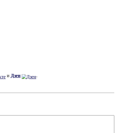
и
Дзен
.