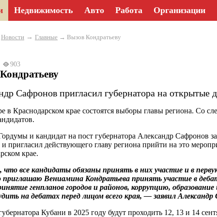
и
Недвижимость
Авто
Работа
Организации
→
→
Новости
Главные
→ Вызов Кондратьеву
25
903
 Кондратьеву
ндр Сафронов пригласил губернатора на открытые д
ре в Краснодарском крае состоятся выборы главы региона. Со с
андидатов.
Гордумы и кандидат на пост губернатора Александр Сафронов за
х и пригласил действующего главу региона прийти на это мероп
рском крае.
 что все кандидаты обязаны принять в них участие и в перву
 приглашаю Вениамина Кондратьева принять участие в дебат
принятие генпланов городов и районов, коррупцию, образование
удить на дебатах перед лицом всего края, — заявил Александр
убернатора Кубани в 2025 году будут проходить 12, 13 и 14 сен