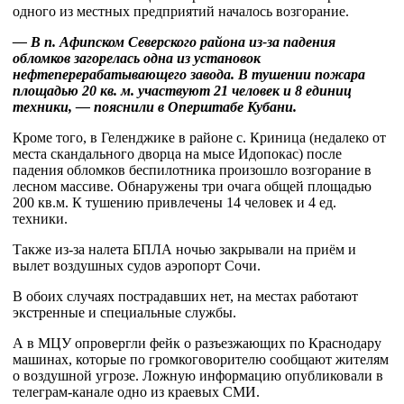
одного из местных предприятий началось возгорание.
— В п. Афипском Северского района из-за падения
обломков загорелась одна из установок
нефтеперерабатывающего завода. В тушении пожара
площадью 20 кв. м. участвуют 21 человек и 8 единиц
техники, — пояснили в Оперштабе Кубани.
Кроме того, в Геленджике в районе с. Криница (недалеко от
места скандального дворца на мысе Идопокас) после
падения обломков беспилотника произошло возгорание в
лесном массиве. Обнаружены три очага общей площадью
200 кв.м. К тушению привлечены 14 человек и 4 ед.
техники.
Также из-за налета БПЛА ночью закрывали на приëм и
вылет воздушных судов аэропорт Сочи.
В обоих случаях пострадавших нет, на местах работают
экстренные и специальные службы.
А в МЦУ опровергли фейк о разъезжающих по Краснодару
машинах, которые по громкоговорителю сообщают жителям
о воздушной угрозе. Ложную информацию опубликовали в
телеграм-канале одно из краевых СМИ.