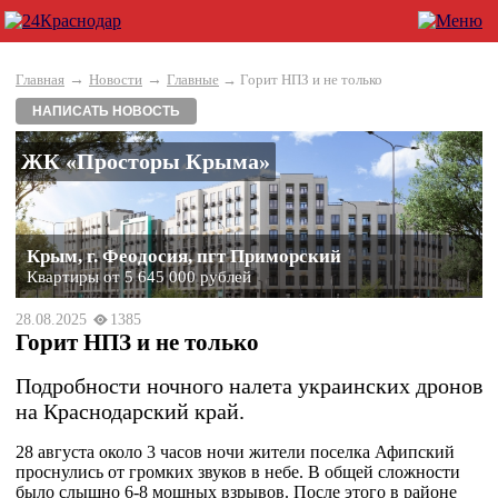
→
→
Главная
Новости
Главные
→ Горит НПЗ и не только
НАПИСАТЬ НОВОСТЬ
ЖК «Просторы Крыма»
Крым, г. Феодосия, пгт Приморский
Квартиры от 5 645 000 рублей
28.08.2025
1385
Горит НПЗ и не только
Подробности ночного налета украинских дронов
на Краснодарский край.
28 августа около 3 часов ночи жители поселка Афипский
проснулись от громких звуков в небе. В общей сложности
было слышно 6-8 мощных взрывов. После этого в районе