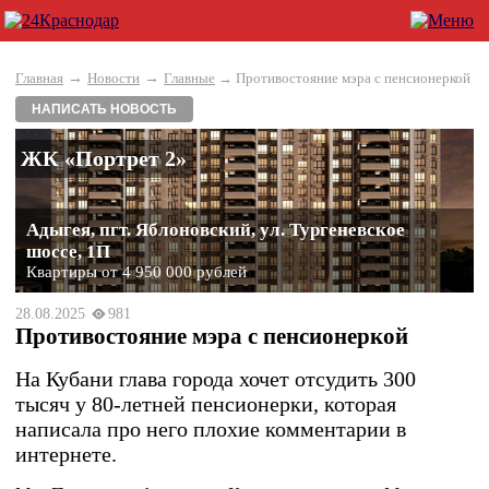
→
→
Главная
Новости
Главные
→ Противостояние мэра с пенсионеркой
НАПИСАТЬ НОВОСТЬ
ЖК «Портрет 2»
Адыгея, пгт. Яблоновский, ул. Тургеневское
шоссе, 1П
Квартиры от 4 950 000 рублей
28.08.2025
981
Противостояние мэра с пенсионеркой
На Кубани глава города хочет отсудить 300
тысяч у 80-летней пенсионерки, которая
написала про него плохие комментарии в
интернете.