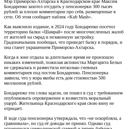
Мэр Приморско-Ахтарска в Краснодарском крае Максим
Бондаренко захотел отсудить у пенсионерки 300 тысяч
рублей за плохие комментарии про себя, размещенные в
сети. Об этом сообщает паблик «Kub Mash».
Как выяснило издание, в 2024 году Бондаренко посетил
территорию балки «Шамрай» после многочисленных жалоб
от жителей на смрад и незаконную застройку.
Градоначальник пообещал, что приведет балку в порядок, и
она станет украшением Приморско-Ахтарска.
Когда в зоне отдыха за длительное время не произошло
никаких изменений, пожилая активистка Маргарита Белых
не сдержалась и разместила несколько гневных
комментариев под постом Бондаренко. Пенсионерка
заявила, что у мэра якобы есть дом стоимостью 500
миллионов рублей.
Бондаренко эти слова задели, он пошел в суд с требованием
опубликовать опровержение и возместить моральный
ущерб. Жительница Краснодарского края свою вину не
отрицает.
В ходе суда пенсионерка утверждала, что «не оскорбляла, а
сравнивала», но суд её доводы не принял. Однако суд
ограничился символической суммой и теперь бабушка