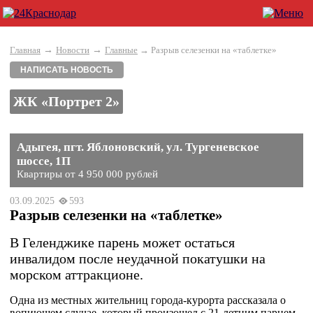
→
→
Главная
Новости
Главные
→ Разрыв селезенки на «таблетке»
НАПИСАТЬ НОВОСТЬ
ЖК «Портрет 2»
Адыгея, пгт. Яблоновский, ул. Тургеневское
шоссе, 1П
Квартиры от 4 950 000 рублей
03.09.2025
593
Разрыв селезенки на «таблетке»
В Геленджике парень может остаться
инвалидом после неудачной покатушки на
морском аттракционе.
Одна из местных жительниц города-курорта рассказала о
вопиющем случае, который произошел с 21-летним парнем.