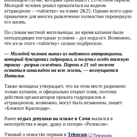
Молодой человек решил прокатиться на водном
аттракционе – «таблетке» на пляже 2К25. Однако всего одно
привычное для многих развлечение полностью перевернуло
его жизнь.
По словам местной жительницы, во время катания были
неподходящие погодные условия – дул норд-ост. Возможно,
что из-за этого «таблетку» сильно подбросило.
— Молодой человек выпал из надувного аттракциона,
который буксировал гидроцикл, и получил особо тяжкую
травму - разрыв селезёнки. Парень в 21 год может
остаться инвалидом на всю жизнь, — возмущается
Наталья.
Также женщина утверждает, что на этом месте разрешено
только купание, и официально открыт пляж, поэтому
действия организаторов проката гидроциклов и
аттракционов, возможно, могут быть незаконны, пишет
«Блокнот Краснодар».
Ранее
отдых девушки на пляже в Сочи
вылился в
непотребства в море, драку и потерю «Ролексов».
Узнавай о новостях первым в
Telegram
,