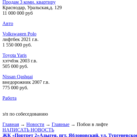
Продам 3 комн. квартиру
Краснодар, Уральская,д. 129
11 000 000 руб
Авто
Volkswagen Polo
лифтбек 2021 г.в.
1 550 000 руб
.
Toyota Yaris
хэтчбэк 2003 г.в.
505 000 руб
.
Nissan Qashqai
внедорожник 2007 г.в.
775 000 руб
.
Работа
з/п по собеседованию
Главная
→
Новости
→
Главные
→ Побои в лифте
НАПИСАТЬ НОВОСТЬ
ЖК «Портрет 2»
Адыгея, пгт. Яблоновский, ул. Тургеневско