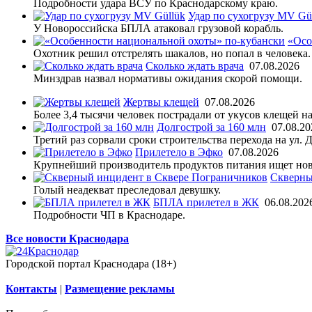
Подробности удара ВСУ по Краснодарскому краю.
Удар по сухогрузу MV Gü
У Новороссийска БПЛА атаковал грузовой корабль.
«Осо
Охотник решил отстрелять шакалов, но попал в человека.
Сколько ждать врача
07.08.2026
Минздрав назвал нормативы ожидания скорой помощи.
Жертвы клещей
07.08.2026
Более 3,4 тысячи человек пострадали от укусов клещей на
Долгострой за 160 млн
07.08.20
Третий раз сорвали сроки строительства перехода на ул. 
Прилетело в Эфко
07.08.2026
Крупнейший производитель продуктов питания ищет нов
Скверны
Голый неадекват преследовал девушку.
БПЛА прилетел в ЖК
06.08.202
Подробности ЧП в Краснодаре.
Все новости Краснодара
Городской портал Краснодара (18+)
Контакты
|
Размещение рекламы