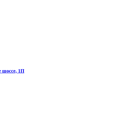
е шоссе, 1П