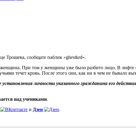
це Трошева, сообщате паблик «ghestkrd».
и женщина. При том у женщины уже было разбито лицо. В лифте м
чьями течет кровь. После этого они, как ни в чем не бывало вых
е установления личности указанного гражданина его действи
вается над учениками
.
и
Дзен
.