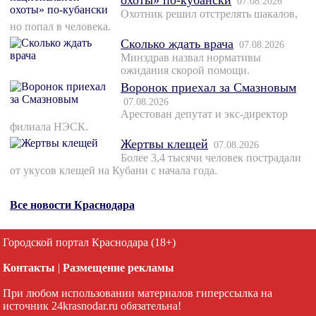
охоты» по-кубански
07.08.2026
Охотник решил отстрелять шакалов,
но попал в человека.
Сколько ждать врача
07.08.2026
Минздрав назвал нормативы
ожидания скорой помощи.
Воронок приехал за Смазновым
07.08.2026
Арестован депутат и экс-директор
филиала НЭСК.
Жертвы клещей
07.08.2026
Более 3,4 тысячи человек пострадали
от укусов клещей на Кубани с начала года.
Все новости Краснодара
Городской портал Краснодара (18+)
Контакты
|
Размещение рекламы
При любом использовании материалов гиперссылка на
источник 24krasnodar.ru обязательна!