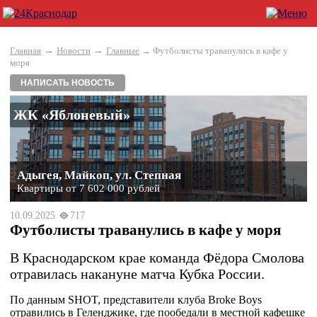
→
→
Главная
Новости
Главные
→ Футболисты траванулись в кафе у
моря
НАПИСАТЬ НОВОСТЬ
ЖК «Яблоневый»
Адыгея, Майкоп, ул. Степная
Квартиры от 7 602 000 рублей
10.09.2025
717
Футболисты траванулись в кафе у моря
В Краснодарском крае команда Фёдора Смолова
отравилась накануне матча Кубка России.
По данным SHOT, представители клуба Broke Boys
отравились в Геленджике, где пообедали в местной кафешке