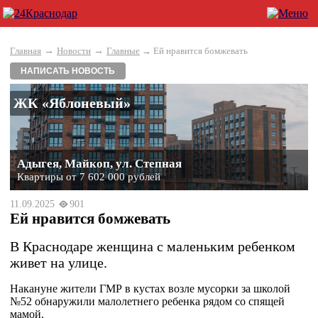
→
→
Главная
Новости
Главные
→ Ей нравится бомжевать
НАПИСАТЬ НОВОСТЬ
ЖК «Яблоневый»
Адыгея, Майкоп, ул. Степная
Квартиры от 7 602 000 рублей
11.09.2025
901
Ей нравится бомжевать
В Краснодаре женщина с маленьким ребенком
живет на улице.
Накануне жители ГМР в кустах возле мусорки за школой
№52 обнаружили малолетнего ребенка рядом со спящей
мамой.