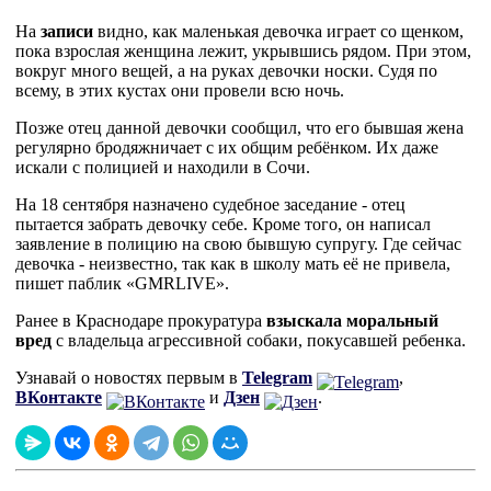
На
записи
видно, как маленькая девочка играет со щенком,
пока взрослая женщина лежит, укрывшись рядом. При этом,
вокруг много вещей, а на руках девочки носки. Судя по
всему, в этих кустах они провели всю ночь.
Позже отец данной девочки сообщил, что его бывшая жена
регулярно бродяжничает с их общим ребёнком. Их даже
искали с полицией и находили в Сочи.
На 18 сентября назначено судебное заседание - отец
пытается забрать девочку себе. Кроме того, он написал
заявление в полицию на свою бывшую супругу. Где сейчас
девочка - неизвестно, так как в школу мать её не привела,
пишет паблик «GMRLIVE».
Ранее в Краснодаре прокуратура
взыскала моральный
вред
с владельца агрессивной собаки, покусавшей ребенка.
Узнавай о новостях первым в
Telegram
,
ВКонтакте
и
Дзен
.