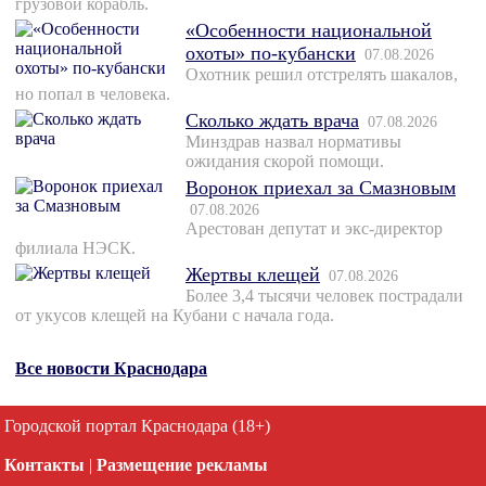
грузовой корабль.
«Особенности национальной
охоты» по-кубански
07.08.2026
Охотник решил отстрелять шакалов,
но попал в человека.
Сколько ждать врача
07.08.2026
Минздрав назвал нормативы
ожидания скорой помощи.
Воронок приехал за Смазновым
07.08.2026
Арестован депутат и экс-директор
филиала НЭСК.
Жертвы клещей
07.08.2026
Более 3,4 тысячи человек пострадали
от укусов клещей на Кубани с начала года.
Все новости Краснодара
Городской портал Краснодара (18+)
Контакты
|
Размещение рекламы