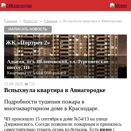
→
→
Главная
Новости
Главные
→ Вспыхнула квартира в Авиагородке
НАПИСАТЬ НОВОСТЬ
ЖК «Портрет 2»
Адыгея, пгт. Яблоновский, ул. Тургеневское
шоссе, 1П
Квартиры от 5 010 000 рублей
15.09.2025
725
Вспыхнула квартира в Авиагородке
Подробности тушения пожара в
многоквартирном доме в Краснодаре.
ЧП произошло 15 сентября в доме №54/13 на улице
Дзержинского. Соседи позвонили пожарным и принялись
самостоятельно тушить огонь из бутылок. Есть
видео
с