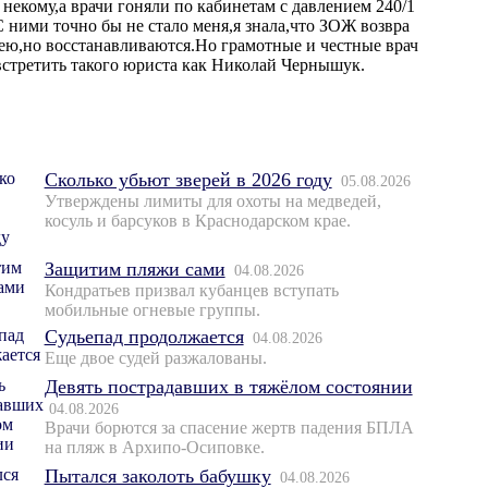
 некому,а врачи гоняли по кабинетам с давлением 240/1
 ними точно бы не стало меня,я знала,что ЗОЖ возвра
лею,но восстанавливаются.Но грамотные и честные врач
встретить такого юриста как Николай Чернышук.
Сколько убьют зверей в 2026 году
05.08.2026
Утверждены лимиты для охоты на медведей,
косуль и барсуков в Краснодарском крае.
Защитим пляжи сами
04.08.2026
Кондратьев призвал кубанцев вступать
мобильные огневые группы.
Судьепад продолжается
04.08.2026
Еще двое судей разжалованы.
Девять пострадавших в тяжёлом состоянии
04.08.2026
Врачи борются за спасение жертв падения БПЛА
на пляж в Архипо-Осиповке.
Пытался заколоть бабушку
04.08.2026