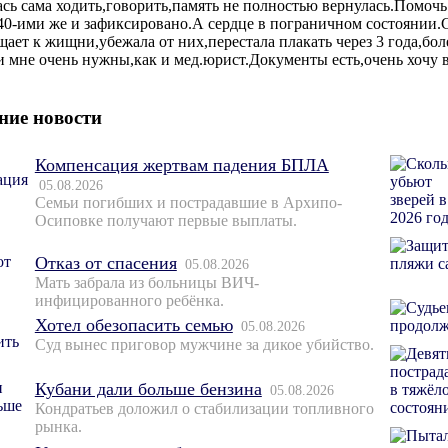
ась сама ходить,говорить,память не полностью вернулась.Помочь
40-ими же и зафиксировано.А сердце в пограничном состоянии.С
щает к жищни,убежала от них,перестала плакать через 3 года,бо
и мне очень нужны,как и мед.юрист.Документы есть,очень хочу 
ние новости
Компенсация жертвам падения БПЛА
05.08.2026
Семьи погибших и пострадавшие в Архипо-
Осиповке получают первые выплаты.
Отказ от спасения
05.08.2026
Мать забрала из больницы ВИЧ-
инфицированного ребёнка.
Хотел обезопасить семью
05.08.2026
Суд вынес приговор мужчине за дикое убийство.
Кубани дали больше бензина
05.08.2026
Кондратьев доложил о стабилизации топливного
рынка.