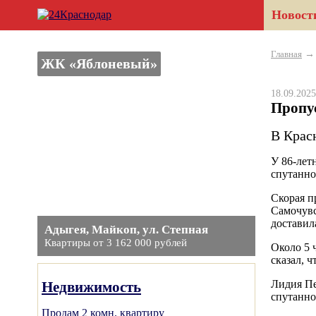
Новост
Главная
ЖК «Яблоневый»
18.09.20
Пропу
В Крас
У 86-лет
спутанно
Скорая п
Самочувс
доставил
Адыгея, Майкоп, ул. Степная
Квартиры от 3 162 000 рублей
Около 5 
сказал, 
Лидия Пе
Недвижимость
спутанно
Продам 2 комн. квартиру