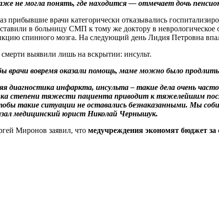
же не могла понять, где находится — отмечает дочь пенсио
раз прибывшие врачи категорически отказывались госпитализиро
оставили в больницу СМП к тому же доктору в неврологическое 
нкцию спинного мозга. На следующий день Лидия Петровна впал
смерти выявили лишь на вскрытии: инсульт.
бы врачи вовремя оказали помощь, маме можно было продлит
я диагностика инфаркта, инсульта – такие дела очень часто
нка степени тяжести пациента приводит к тяжелейшим посл
тобы такие ситуации не оставались безнаказанными. Мы собир
азал медицинский юрист Николай Чернышук.
ргей Миронов заявил, что
медучреждения экономят бюджет за 