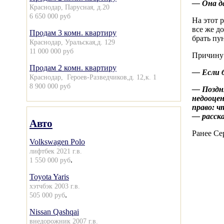
— Она да
Краснодар, Парусная, д.20
6 650 000 руб
На этот 
все же д
Продам 3 комн. квартиру
брать пу
Краснодар, Уральская,д. 129
11 000 000 руб
Причину 
Продам 2 комн. квартиру
— Если 
Краснодар, Героев-Разведчиков,д. 12,к. 1
8 900 000 руб
— Поздня
недооце
право: ч
— расск
Авто
Ранее Се
Volkswagen Polo
лифтбек 2021 г.в.
.
1 550 000 руб
Toyota Yaris
хэтчбэк 2003 г.в.
.
505 000 руб
Nissan Qashqai
внедорожник 2007 г.в.