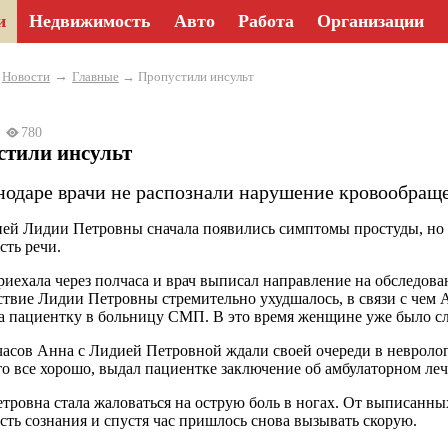
и
Недвижимость
Авто
Работа
Организации
→
→
Новости
Главные
→ Пропустили инсульт
25
780
стили инсульт
нодаре врачи не распознали нарушение кровообраще
ней Лидии Петровны сначала появились симптомы простуды, но со
сть речи.
риехала через полчаса и врач выписал направление на обследов
твие Лидии Петровны стремительно ухудшалось, в связи с чем 
а пациентку в больницу СМП. В это время женщине уже было сло
часов Анна с Лидией Петровной ждали своей очереди в невроло
что все хорошо, выдал пациентке заключение об амбулаторном ле
тровна стала жаловаться на острую боль в ногах. От выписанны
сть сознания и спустя час пришлось снова вызывать скорую.