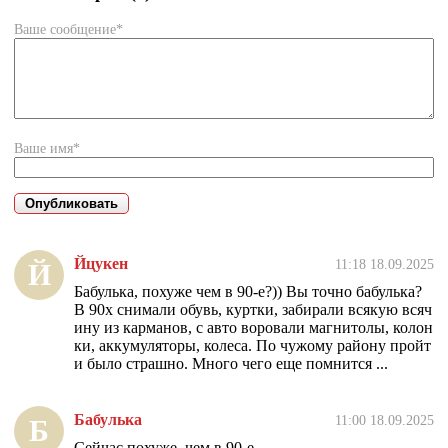
Ваше сообщение*
Ваше имя*
Йцукен
11:18 18.09.2025
Й
Бабулька, похуже чем в 90-е?)) Вы точно бабулька?
В 90х снимали обувь, куртки, забирали всякую всяч
ину из карманов, с авто воровали магнитолы, колон
ки, аккумуляторы, колеса. По чужому району пройт
и было страшно. Много чего еще помнится ...
Бабулька
11:00 18.09.2025
Б
Сейчас похуже, чем в 90-е.