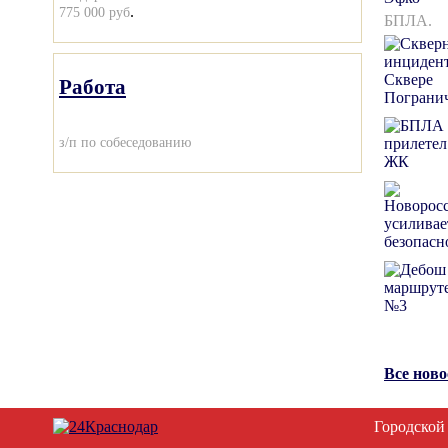
.
775 000 руб
БПЛА.
Работа
з/п по собеседованию
Все нов
Городской