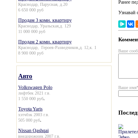
Ранее пе
Краснодар, Парусная, д.20
6 650 000 руб
Узнавай 
Продам 3 комн. квартиру
Краснодар, Уральская,д. 129
11 000 000 руб
Коммент
Продам 2 комн. квартиру
Краснодар, Героев-Разведчиков,д. 12,к. 1
Ваше соо
8 900 000 руб
Авто
Volkswagen Polo
Ваше имя
лифтбек 2021 г.в.
.
1 550 000 руб
Toyota Yaris
Послед
хэтчбэк 2003 г.в.
.
505 000 руб
Nissan Qashqai
внедорожник 2007 г.в.