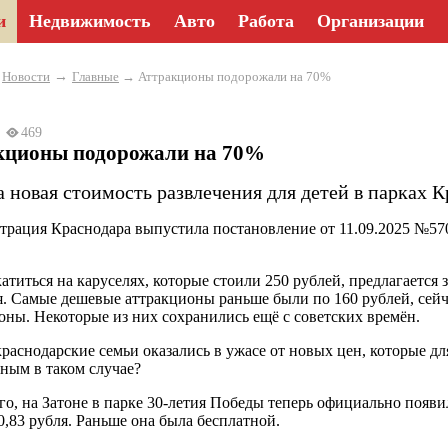
и
Недвижимость
Авто
Работа
Организации
→
→
Новости
Главные
→ Аттракционы подорожали на 70%
25
469
кционы подорожали на 70%
 новая стоимость развлечения для детей в парках К
рация Краснодара выпустила постановление от 11.09.2025 №57
атиться на каруселях, которые стоили 250 рублей, предлагается з
я. Самые дешевые аттракционы раньше были по 160 рублей, сейчас
оны. Некоторые из них сохранились ещё с советских времён.
раснодарские семьи оказались в ужасе от новых цен, которые дл
ным в таком случае?
го, на Затоне в парке 30-летия Победы теперь официально появи
0,83 рубля. Раньше она была бесплатной.