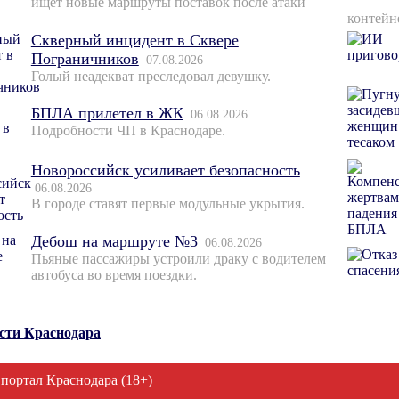
ищет новые маршруты поставок после атаки
контейн
Скверный инцидент в Сквере
Пограничников
07.08.2026
Голый неадекват преследовал девушку.
БПЛА прилетел в ЖК
06.08.2026
Подробности ЧП в Краснодаре.
Новороссийск усиливает безопасность
06.08.2026
В городе ставят первые модульные укрытия.
Дебош на маршруте №3
06.08.2026
Пьяные пассажиры устроили драку с водителем
автобуса во время поездки.
ости Краснодара
 портал Краснодара (18+)