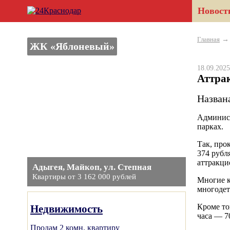
Новост
Главная
ЖК «Яблоневый»
18.09.20
Аттра
Названа
Админист
парках.
Так, прок
374 рубл
аттракци
Адыгея, Майкоп, ул. Степная
Квартиры от 3 162 000 рублей
Многие к
многодет
Кроме то
Недвижимость
часа — 7
Продам 2 комн. квартиру