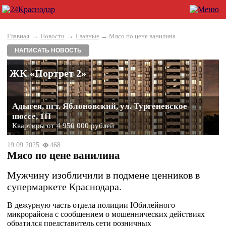
→
→
Главная
Новости
Главные
→ Мясо по цене ванилина
НАПИСАТЬ НОВОСТЬ
ЖК «Портрет 2»
Адыгея, пгт. Яблоновский, ул. Тургеневское
шоссе, 1П
Квартиры от 4 950 000 рублей
19.09.2025
468
Мясо по цене ванилина
Мужчину изобличили в подмене ценников в
супермаркете Краснодара.
В дежурную часть отдела полиции Юбилейного
микрорайона с сообщением о мошеннических действиях
обратился представитель сети розничных