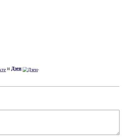
и
Дзен
.