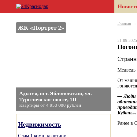
Новост
Главная
ЖК «Портрет 2»
21.09.20
Погоня
Странн
Медведь 
От машин
гоняются
Адыгея, пгт. Яблоновский, ул.
— Люди в
Тургеневское шоссе, 1П
обитани
Квартиры от 4 950 000 рублей
приводит
Кубань».
Ранее в 
Недвижимость
Сдам 1 комн. квартиру