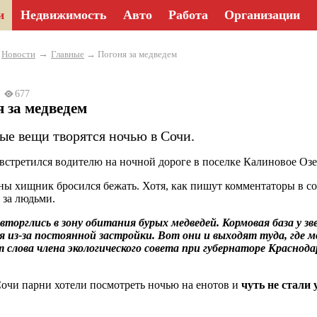
и
Недвижимость
Авто
Работа
Организации
→
→
Новости
Главные
→ Погоня за медведем
25
677
 за медведем
ые вещи творятся ночью в Сочи.
встретился водителю на ночной дороге в поселке Калиновое Озе
ы хищник бросился бежать. Хотя, как пишут комментаторы в со
 за людьми.
торглись в зону обитания бурых медведей. Кормовая база у зв
я из-за постоянной застройки. Вот они и выходят туда, гд
 слова члена экологического совета при губернаторе Краснод
Сочи парни хотели посмотреть ночью на енотов и
чуть не стали