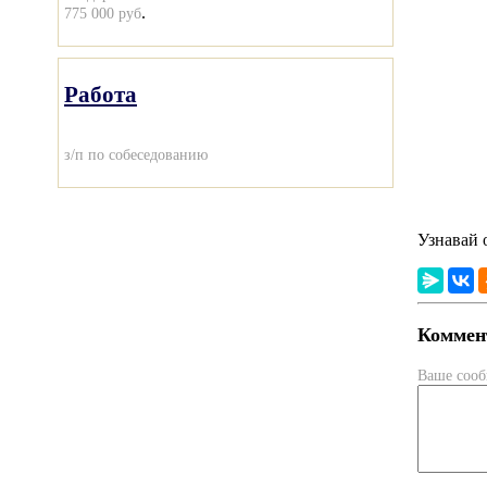
.
775 000 руб
Работа
з/п по собеседованию
Узнавай 
Коммент
Ваше соо