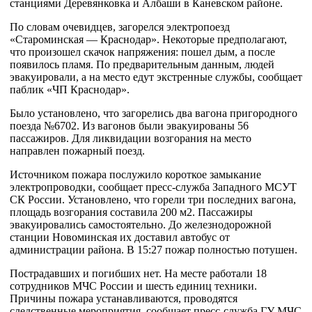
станциями Деревянковка и Албаши в Каневском районе.
По словам очевидцев, загорелся электропоезд
«Староминская — Краснодар». Некоторые предполагают,
что произошел скачок напряжения: пошел дым, а после
появилось пламя. По предварительным данным, людей
эвакуировали, а на место едут экстренные службы, сообщает
паблик «ЧП Краснодар».
Было установлено, что загорелись два вагона пригородного
поезда №6702. Из вагонов были эвакуированы 56
пассажиров. Для ликвидации возгорания на место
направлен пожарный поезд.
Источником пожара послужило короткое замыкание
электропроводки, сообщает пресс-служба Западного МСУТ
СК России. Установлено, что горели три последних вагона,
площадь возгорания составила 200 м2. Пассажиры
эвакуировались самостоятельно. До железнодорожной
станции Новоминская их доставил автобус от
администрации района. В 15:27 пожар полностью потушен.
Пострадавших и погибших нет. На месте работали 18
сотрудников МЧС России и шесть единиц техники.
Причины пожара устанавливаются, проводятся
следственные мероприятия, сообщает пресс-служба ГУ МЧС