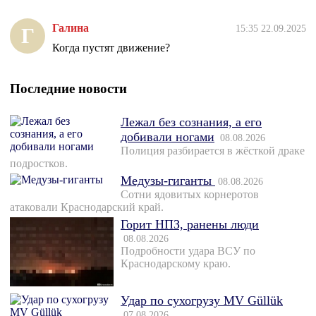
Галина
15:35 22.09.2025
Г
Когда пустят движение?
Последние новости
Лежал без сознания, а его
добивали ногами
08.08.2026
Полиция разбирается в жёсткой драке
подростков.
Медузы-гиганты
08.08.2026
Сотни ядовитых корнеротов
атаковали Краснодарский край.
Горит НПЗ, ранены люди
08.08.2026
Подробности удара ВСУ по
Краснодарскому краю.
Удар по сухогрузу MV Güllük
07.08.2026