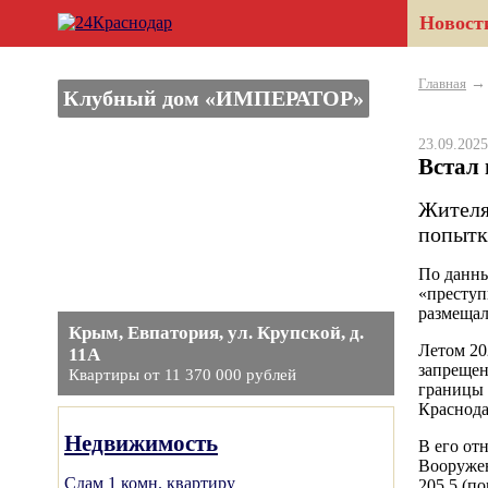
Новост
Главная
Клубный дом «ИМПЕРАТОР»
23.09.20
Встал
Жителя
попытк
По данны
«преступ
размещал
Крым, Евпатория, ул. Крупской, д.
Летом 20
11А
запрещен
Квартиры от 11 370 000 рублей
границы 
Краснода
Недвижимость
В его от
Вооруженн
Сдам 1 комн. квартиру
205.5 (п