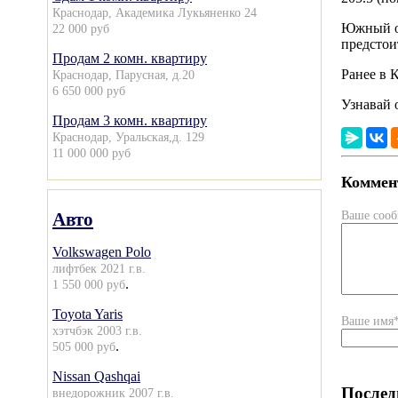
Краснодар, Академика Лукьяненко 24
Южный ок
22 000 руб
предстои
Продам 2 комн. квартиру
Ранее в 
Краснодар, Парусная, д.20
6 650 000 руб
Узнавай 
Продам 3 комн. квартиру
Краснодар, Уральская,д. 129
11 000 000 руб
Коммент
Ваше соо
Авто
Volkswagen Polo
лифтбек 2021 г.в.
.
1 550 000 руб
Toyota Yaris
Ваше имя
хэтчбэк 2003 г.в.
.
505 000 руб
Nissan Qashqai
Послед
внедорожник 2007 г.в.