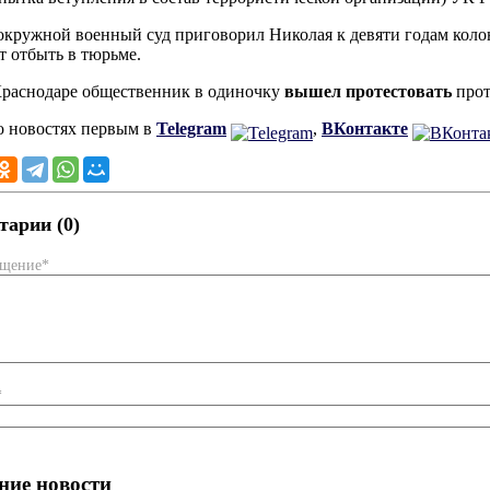
ружной военный суд приговорил Николая к девяти годам колон
т отбыть в тюрьме.
Краснодаре общественник в одиночку
вышел протестовать
прот
о новостях первым в
Telegram
,
ВКонтакте
арии (0)
бщение*
*
ние новости