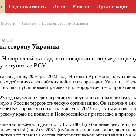
и
Недвижимость
Авто
Работа
Организации
→
→
Новости
Главные
→ Встал на сторону Украины
25
530
 на сторону Украины
 Новороссийска надолго посадили в тюрьму по делу
у вступить в ВСУ.
м следствия, 29 марта 2023 года Николай Артамонов опубликов
ных действиях» российских войск на территории Украины. Кроме
 посты с публичными призывами к терроризму и его пропагандо
23 года мужчина через переписку с неустановленным лицом узна
ную в России террористическую организацию. Он заполнил анке
через Белгородскую область. 3 августа 2023 года Артамонова 
рскому краю на вокзале в Новороссийске при посадке в пригоро
ношении возбудили дело по ч. 1 ст. 280.3 (публичные действия,
ых сил РФ), ч. 2 ст. 205.2 (публичные призывы к осуществлению т
опытка вступления в состав террористической организации) УК 