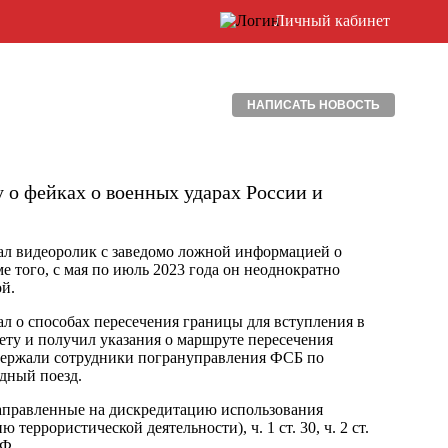
Личный кабинет
НАПИСАТЬ НОВОСТЬ
 о фейках о военных ударах России и
ал видеоролик с заведомо ложной информацией о
 того, с мая по июль 2023 года он неоднократно
й.
л о способах пересечения границы для вступления в
ту и получил указания о маршруте пересечения
задержали сотрудники погрануправления ФСБ по
дный поезд.
 направленные на дискредитацию использования
еррористической деятельности), ч. 1 ст. 30, ч. 2 ст.
РФ.