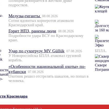
Полиция разбирается в жёсткой драке
подростков.
Медузы-гиганты
08.08.2026
Сотни ядовитых корнеротов атаковали
Краснодарский край.
Горит НПЗ, ранены люди
08.08.2026
Подробности удара ВСУ по Краснодарскому
краю.
Удар по сухогрузу MV Güllük
БПЛА.
07.08.2026
У Новороссийска БПЛА атаковал грузовой
корабль.
«Особенности национальной охоты» по-
кубански
07.08.2026
Охотник решил отстрелять шакалов, но попал в
человека.
ости Краснодара