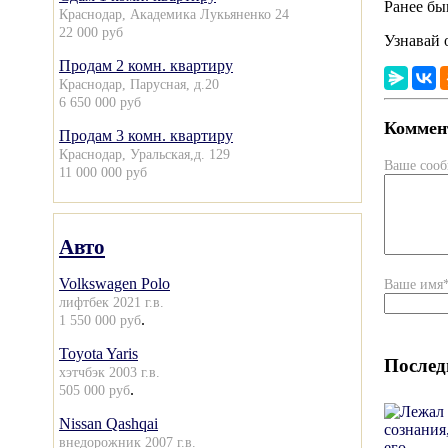
Ранее бы
Краснодар, Академика Лукьяненко 24
22 000 руб
Узнавай 
Продам 2 комн. квартиру
Краснодар, Парусная, д.20
6 650 000 руб
Коммент
Продам 3 комн. квартиру
Краснодар, Уральская,д. 129
Ваше соо
11 000 000 руб
Авто
Volkswagen Polo
Ваше имя
лифтбек 2021 г.в.
.
1 550 000 руб
Toyota Yaris
Послед
хэтчбэк 2003 г.в.
.
505 000 руб
Nissan Qashqai
внедорожник 2007 г.в.