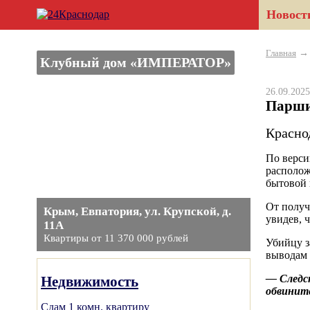
Новост
Главная
Клубный дом «ИМПЕРАТОР»
26.09.20
Парши
Красно
По верси
располож
бытовой 
От получ
Крым, Евпатория, ул. Крупской, д.
увидев, 
11А
Квартиры от 11 370 000 рублей
Убийцу з
выводам 
— Следст
Недвижимость
обвините
Сдам 1 комн. квартиру