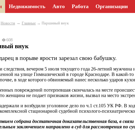
и
Недвижимость
Авто
Работа
Организации
→
→
Новости
Главные
→ Паршивый внук
25
608
вый внук
дарец в порыве ярости зарезал свою бабушку.
и следствия, вечером 5 июля текущего года 26-летний мужчина и
енной на улице Гимназической в городе Краснодаре. В какой-т
почве, в ходе которого обвиняемый нанес несколько ударов ку
енных повреждений потерпевшая скончалась на месте происшеств
что женщина не подает признаков жизни, вызвал на место экстр
адержали и возбудили уголовное дело по ч.1 ст.105 УК РФ. В хо
комплексной стационарной судебной психолого-психиатрическ
вием собрана достаточная доказательственная база, в связи 
льным заключением направлено в суд для рассмотрения по су