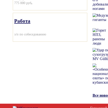
.
775 000 руб
Работа
з/п по собеседованию
Все нов