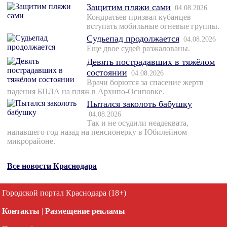
Защитим пляжи сами
04.08.2026
Кондратьев призвал кубанцев
вступать мобильные огневые группы.
Судьепад продолжается
04.08.2026
Еще двое судей разжалованы.
Девять пострадавших в тяжёлом
состоянии
04.08.2026
Врачи борются за спасение жертв
падения БПЛА на пляж в Архипо-Осиповке.
Пытался заколоть бабушку
04.08.2026
Так и не осудили неадеквата,
напавшего год назад на пенсионерку в Юбилейном
микрорайоне.
Все новости Краснодара
Городской портал Краснодара (18+)
Контакты
|
Размещение рекламы