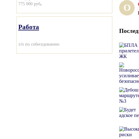
.
775 000 руб
О
Работа
Послед
з/п по собеседованию