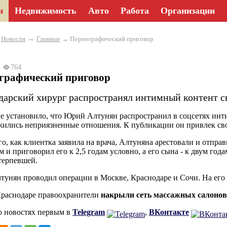
и
Недвижимость
Авто
Работа
Организации
→
→
Новости
Главные
→ Порнографический приговор
25
764
графический приговор
дарский хирург распространял интимный контент с
е установило, что Юрий Алтунян распространил в соцсетях инти
жились неприязненные отношения. К публикации он привлек сво
го, как клиентка заявила на врача, Алтуняна арестовали и отп
 и приговорил его к 2,5 годам условно, а его сына - к двум го
терпевшей.
унян проводил операции в Москве, Краснодаре и Сочи. На его 
Краснодаре правоохранители
накрыли сеть массажных салонов
о новостях первым в
Telegram
,
ВКонтакте