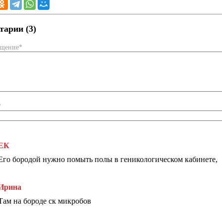
арии (3)
бщение*
*
ЕК
Его бородой нужно помыть полы в геникологическом кабинете,
Ирина
Там на бороде ск микробов