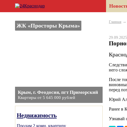
Новост
Главная
ЖК «Просторы Крыма»
29.09.20
Порно
Красно
Следстви
него сло
После то
виновным
перед по
Крым, г. Феодосия, пгт Приморский
Квартиры от 5 645 000 рублей
Юрий Алт
Ранее в 
Недвижимость
Узнавай 
Продам 2 комн. квартиру