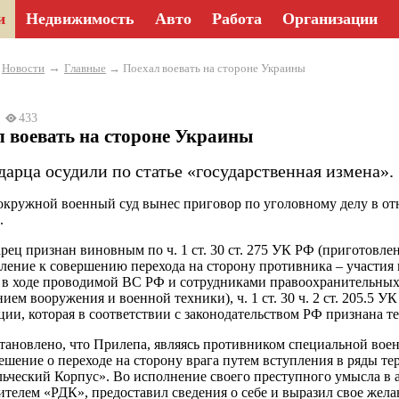
и
Недвижимость
Авто
Работа
Организации
→
→
Новости
Главные
→ Поехал воевать на стороне Украины
25
433
 воевать на стороне Украины
дарца осудили по статье «государственная измена».
ружной военный суд вынес приговор по уголовному делу в от
.
рец признан виновным по ч. 1 ст. 30 ст. 275 УК РФ (приготовл
ление к совершению перехода на сторону противника – участия
в ходе проводимой ВС РФ и сотрудниками правоохранительных 
ием вооружения и военной техники), ч. 1 ст. 30 ч. 2 ст. 205.5 
ции, которая в соответствии с законодательством РФ признана т
становлено, что Прилепа, являясь противником специальной вое
ешение о переходе на сторону врага путем вступления в ряды т
ьческий Корпус». Во исполнение своего преступного умысла в ап
ителем «РДК», предоставил сведения о себе и выразил свое желан