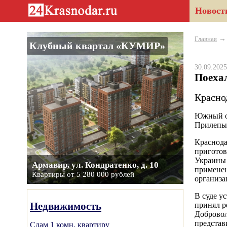
Новост
Главная
Клубный квартал «КУМИР»
30.09.20
Поехал
Красно
Южный ок
Прилепы
Краснода
приготов
Украины 
Армавир, ул. Кондратенко, д. 10
применен
Квартиры от 5 280 000 рублей
организа
В суде у
Недвижимость
принял р
Добровол
представ
Сдам 1 комн. квартиру