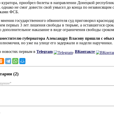
 куратора, приобрел билеты в направлении Донецкой республи
 однако не смог довести свой умысел до конца по независящим о
иками ФСБ.
 мнения государственного обвинителя суд приговорил краснодар
ем первых 3 лет лишения свободы в тюрьме, а оставшегося срок
о дополнительное наказание в виде ограничения свободы сроком 
заместителю губернатора Александру Власову пришли с обы
олномочия, но уже на улице его задержали и надели наручники.
о новостях первым в
Telegram
,
ВКонтакте
арии (2)
бщение*
*