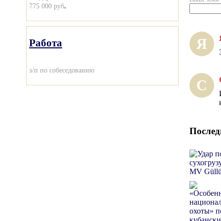
.
775 000 руб
Я
Работа
з/п по собеседованию
С
Послед