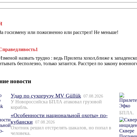
Я
За госизмену или пожизненно или расстрел! Не меньше!
Справедливость1
Изменой назвать трудно : ведь Прилепа хохол,ближе к западенск
итывать бесполезно, только затаится. Расстрел по закону военно
ние новости
Удар по сухогрузу MV Güllük
07.08.2026
У Новороссийска БПЛА атаковал грузовой
корабль.
БПЛА.
«Особенности национальной охоты» по-
кубански
07.08.2026
Охотник решил отстрелять шакалов, но попал в
человека.