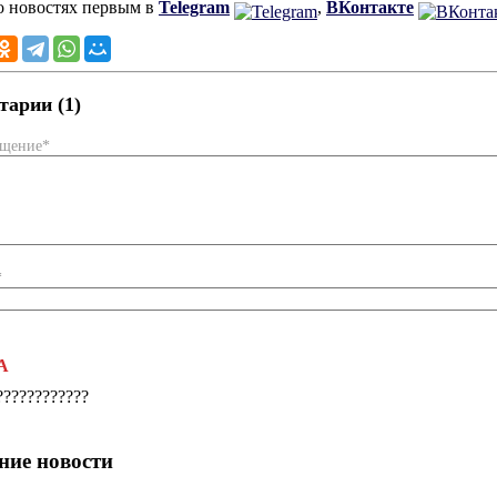
о новостях первым в
Telegram
,
ВКонтакте
арии (1)
бщение*
*
А
????????????
ние новости