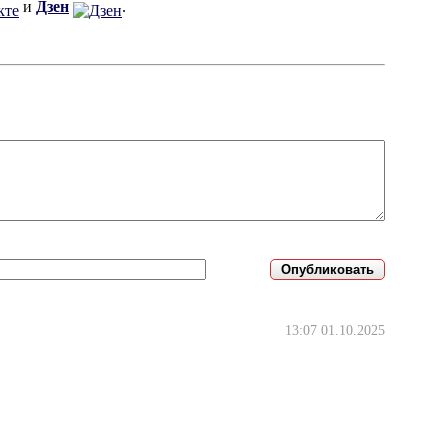
и
Дзен
.
13:07 01.10.2025