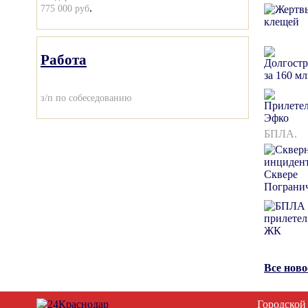
.
775 000 руб
Работа
з/п по собеседованию
БПЛА.
Все нов
Городской