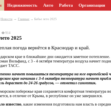
и
Недвижимость
Авто
Работа
Организации
→
→
Новости
Главные
→ Бабье лето 2025
25
914
лето 2025
еплая погода вернётся в Краснодар и край.
дарском крае в ближайшие дни ожидается заметное потепление
оман Вильфанд, с 3 - 4 октября температура воздуха начнет под
едает ТАСС.
пенно начнет повышаться температура на юге европейской ч
рском крае начиная с 3-4 октября температура начнет приб
ль дорастет до 24-26 градусов, — отметил синоптик.
морском побережье края сохраняется комфортная температура во
ется, в отличие от Крыма, в республике он уже завершился.
ало известно
, какие изменения подготовила нам власть в середин