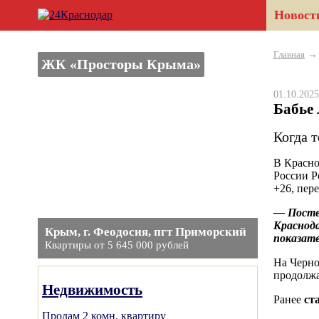
Новост
Главная
ЖК «Просторы Крыма»
01.10.20
Бабье 
Когда т
В Красно
России Р
+26, пер
— Посте
Краснода
Крым, г. Феодосия, пгт Приморский
показате
Квартиры от 5 645 000 рублей
На Черно
продолжа
Недвижимость
Ранее
ст
Продам 2 комн. квартиру