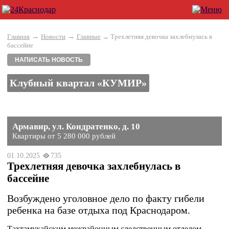
→
→
Главная
Новости
Главные
→ Трехлетняя девочка захлебнулась в
бассейне
НАПИСАТЬ НОВОСТЬ
Клубный квартал «КУМИР»
Армавир, ул. Кондратенко, д. 10
Квартиры от 5 280 000 рублей
01.10.2025
735
Трехлетняя девочка захлебнулась в
бассейне
Возбуждено уголовное дело по факту гибели
ребенка на базе отдыха под Краснодаром.
Тахтамукайским межрайонным следственным отделом