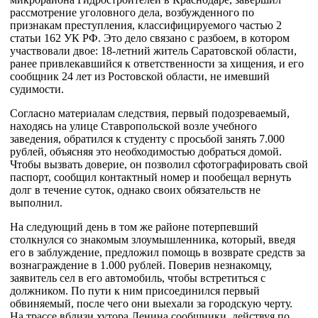
рассмотрение уголовного дела, возбужденного по
признакам преступления, классифицируемого частью 2
статьи 162 УК РФ. Это дело связано с разбоем, в котором
участвовали двое: 18-летний житель Саратовской области,
ранее привлекавшийся к ответственности за хищения, и его
сообщник 24 лет из Ростовской области, не имевший
судимости.
Согласно материалам следствия, первый подозреваемый,
находясь на улице Ставропольской возле учебного
заведения, обратился к студенту с просьбой занять 7.000
рублей, объясняя это необходимостью добраться домой.
Чтобы вызвать доверие, он позволил сфотографировать свой
паспорт, сообщил контактный номер и пообещал вернуть
долг в течение суток, однако своих обязательств не
выполнил.
На следующий день в том же районе потерпевший
столкнулся со знакомым злоумышленника, который, введя
его в заблуждение, предложил помощь в возврате средств за
вознаграждение в 1.000 рублей. Поверив незнакомцу,
заявитель сел в его автомобиль, чтобы встретиться с
должником. По пути к ним присоединился первый
обвиняемый, после чего они выехали за городскую черту.
На трассе вблизи хутора Ленина сообщники, действуя по