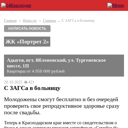
→
→
Главная
Новости
Главные
→ С ЗАГСа в больницу
НАПИСАТЬ НОВОСТЬ
ЖК «Портрет 2»
Адыгея, пгт. Яблоновский, ул. Тургеневское
шоссе, 1П
Квартиры от 4 950 000 рублей
20.10.2025
421
С ЗАГСа в больницу
Молодожены смогут бесплатно и без очередей
проверить свое репродуктивное здоровье сразу
после свадьбы.
Теперь в Краснодарском крае вместе со свидетельством о
браке в загсах супругам вручают сертификат «Семейный».