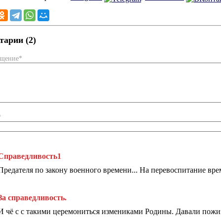
арии (2)
бщение*
*
Справедливость1
Предателя по закону военного времени... На перевоспитание врем
За справедливость.
И чё с с такими церемониться измениками Родины. Давали пожиз