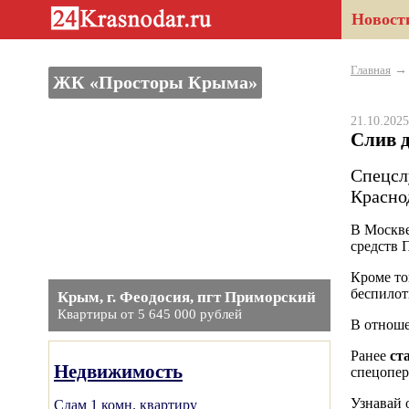
Новост
Главная
ЖК «Просторы Крыма»
21.10.20
Слив 
Спецсл
Красно
В Москве
средств 
Кроме то
беспилот
Крым, г. Феодосия, пгт Приморский
Квартиры от 5 645 000 рублей
В отноше
Ранее
ст
Недвижимость
спецопе
Узнавай 
Сдам 1 комн. квартиру