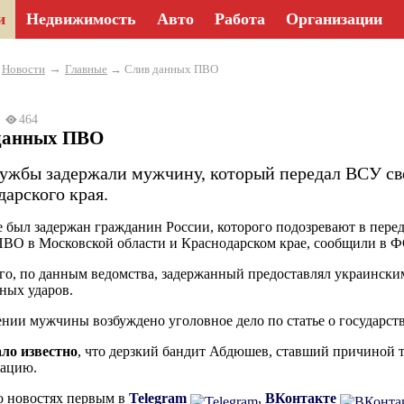
и
Недвижимость
Авто
Работа
Организации
→
→
Новости
Главные
→ Слив данных ПВО
25
464
данных ПВО
ужбы задержали мужчину, который передал ВСУ св
дарского края.
 был задержан гражданин России, которого подозревают в пере
ПВО в Московской области и Краснодарском крае, сообщили в Ф
го, по данным ведомства, задержанный предоставлял украински
ных ударов.
нии мужчины возбуждено уголовное дело по статье о государств
ало известно
, что дерзкий бандит Абдюшев, ставший причиной 
рацию.
о новостях первым в
Telegram
,
ВКонтакте