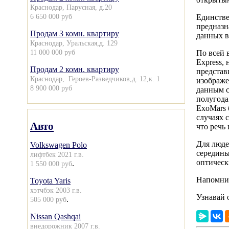
Краснодар, Парусная, д.20
6 650 000 руб
Единстве
предназн
Продам 3 комн. квартиру
данных в
Краснодар, Уральская,д. 129
11 000 000 руб
По всей 
Express,
Продам 2 комн. квартиру
представ
Краснодар, Героев-Разведчиков,д. 12,к. 1
изображе
8 900 000 руб
данным с
полугода
ExoMars 
случаях 
Авто
что речь 
Для люде
Volkswagen Polo
середины
лифтбек 2021 г.в.
оптическ
.
1 550 000 руб
Напомним
Toyota Yaris
хэтчбэк 2003 г.в.
Узнавай 
.
505 000 руб
Nissan Qashqai
внедорожник 2007 г.в.