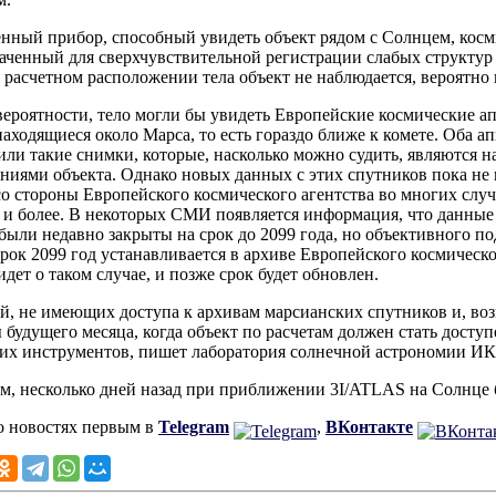
нный прибор, способный увидеть объект рядом с Солнцем, кос
аченный для сверхчувствительной регистрации слабых структур 
 расчетном расположении тела объект не наблюдается, вероятно 
вероятности, тело могли бы увидеть Европейские космические ап
 находящиеся около Марса, то есть гораздо ближе к комете. Оба а
или такие снимки, которые, насколько можно судить, являются
ниями объекта. Однако новых данных с этих спутников пока не п
о стороны Европейского космического агентства во многих случ
 и более. В некоторых СМИ появляется информация, что данные 
были недавно закрыты на срок до 2099 года, но объективного п
срок 2099 год устанавливается в архиве Европейского космическ
идет о таком случае, и позже срок будет обновлен.
й, не имеющих доступа к архивам марсианских спутников и, в
 будущего месяца, когда объект по расчетам должен стать дос
их инструментов, пишет лаборатория солнечной астрономии И
, несколько дней назад при приближении 3I/ATLAS на Солнце
о новостях первым в
Telegram
,
ВКонтакте