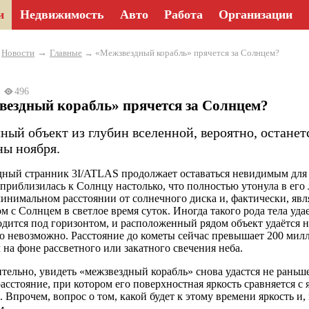
и
Недвижимость
Авто
Работа
Организации
→
→
Новости
Главные
→ «Межзвездный корабль» прячется за Солнцем?
25
496
вездный корабль» прячется за Солнцем?
чный объект из глубин вселенной, вероятно, остане
ны ноября.
ный странник 3I/ATLAS продолжает оставаться невидимым для 
 приблизилась к Солнцу настолько, что полностью утонула в его
минимальном расстоянии от солнечного диска и, фактически, явл
ом с Солнцем в светлое время суток. Иногда такого рода тела уда
одится под горизонтом, и расположенный рядом объект удаётся на
то невозможно. Расстояние до кометы сейчас превышает 200 милл
на фоне рассветного или закатного свечения неба.
тельно, увидеть «межзвездный корабль» снова удастся не раньше
расстояние, при котором его поверхностная яркость сравняется с
. Впрочем, вопрос о том, какой будет к этому времени яркость и,
м.