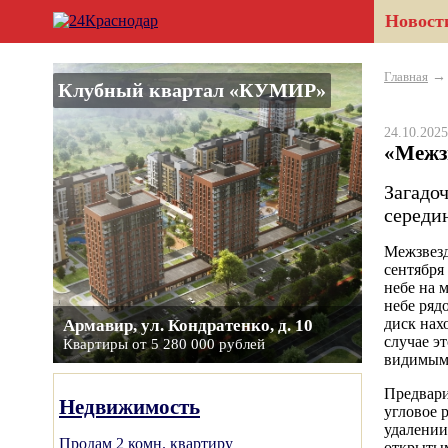
Новост
Главная
Клубный квартал «КУМИР»
24.10.20
«Межз
Загадо
середи
Межзвезд
сентября
небе на 
небе ряд
диск нах
Армавир, ул. Кондратенко, д. 10
случае э
Квартиры от 5 280 000 рублей
видимым 
Предвари
Недвижимость
угловое 
удалении
Продам 2 комн. квартиру
открыты