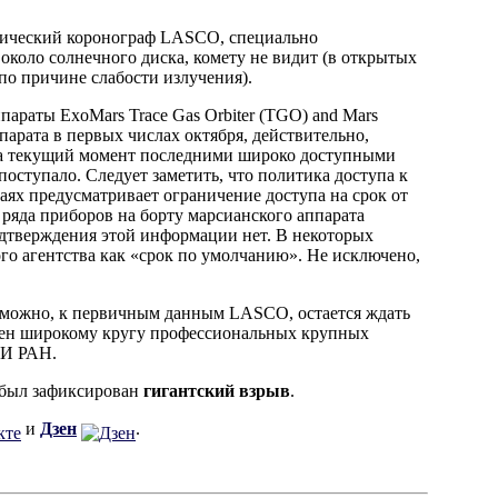
мический коронограф LASCO, специально
около солнечного диска, комету не видит (в открытых
по причине слабости излучения).
параты ExoMars Trace Gas Orbiter (TGO) and Mars
ппарата в первых числах октября, действительно,
 на текущий момент последними широко доступными
оступало. Следует заметить, что политика доступа к
аях предусматривает ограничение доступа на срок от
ряда приборов на борту марсианского аппарата
одтверждения этой информации нет. В некоторых
ого агентства как «срок по умолчанию». Не исключено,
озможно, к первичным данным LASCO, остается ждать
тупен широкому кругу профессиональных крупных
КИ РАН.
 был зафиксирован
гигантский взрыв
.
и
Дзен
.