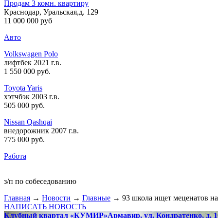
Продам 3 комн. квартиру
Краснодар, Уральская,д. 129
11 000 000 руб
Авто
Volkswagen Polo
лифтбек 2021 г.в.
1 550 000 руб
.
Toyota Yaris
хэтчбэк 2003 г.в.
505 000 руб
.
Nissan Qashqai
внедорожник 2007 г.в.
775 000 руб
.
Работа
з/п по собеседованию
Главная
→
Новости
→
Главные
→ 93 школа ищет меценатов на
НАПИСАТЬ НОВОСТЬ
Клубный квартал «КУМИР»
Армавир, ул. Кондратенко, д. 1