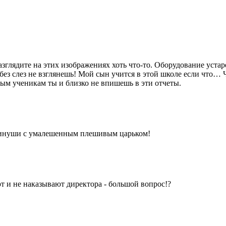
зглядите на этих изображениях хоть что-то. Оборудование устаре
без слез не взглянешь! Мой сын учится в этой школе если что… Ч
ым ученикам ты и близко не впишешь в эти отчеты.
и чинуши с умалешенным плешивым царьком!
т и не наказывают директора - большой вопрос!?