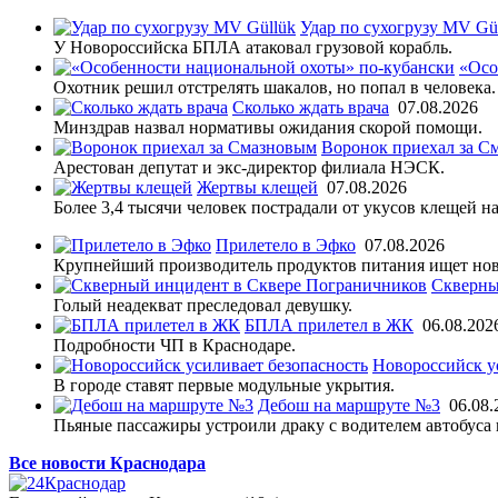
Удар по сухогрузу MV Gü
У Новороссийска БПЛА атаковал грузовой корабль.
«Осо
Охотник решил отстрелять шакалов, но попал в человека.
Сколько ждать врача
07.08.2026
Минздрав назвал нормативы ожидания скорой помощи.
Воронок приехал за С
Арестован депутат и экс-директор филиала НЭСК.
Жертвы клещей
07.08.2026
Более 3,4 тысячи человек пострадали от укусов клещей на
Прилетело в Эфко
07.08.2026
Крупнейший производитель продуктов питания ищет нов
Скверны
Голый неадекват преследовал девушку.
БПЛА прилетел в ЖК
06.08.202
Подробности ЧП в Краснодаре.
Новороссийск у
В городе ставят первые модульные укрытия.
Дебош на маршруте №3
06.08.
Пьяные пассажиры устроили драку с водителем автобуса 
Все новости Краснодара