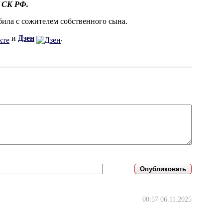
У СК РФ.
абила с сожителем собственного сына.
и
Дзен
.
00:57 06.11.2025