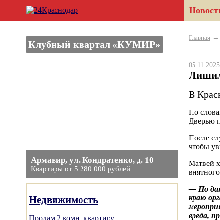
Новост
Главная
Клубный квартал «КУМИР»
05.11.202
Лишил
В Крас
По слова
Дверью п
После сл
чтобы уви
Армавир, ул. Кондратенко, д. 10
Матвей х
Квартиры от 5 280 000 рублей
внятного
— По дан
краю орг
Недвижимость
меропри
вреда, п
Продам 2 комн. квартиру