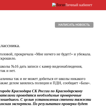
Личный кабинет
НАПИСАТЬ НОВОСТЬ
классника.
толовой, прокричала «Мне ничего не будет!» и убежала.
скрошило.
школы №16 дать записи с камер видеонаблюдения,
так и нет.
мальчика так и не может добиться от школы никакого
 Также делом занялись полиция и ПДН, сообщает «База».
города Краснодара СК России по Краснодарскому
ователями проводятся необходимые проверочные
оизошедшего. С целью установления степени тяжести
инская экспертиза. По результатам проверки будет