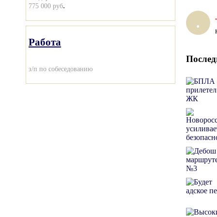
.
775 000 руб
.
.
Работа
Послед
з/п по собеседованию