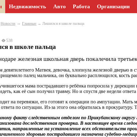
и
Недвижимость
Авто
Работа
Организации
→
→
Новости
Главные
→ Лишился в школе пальца
5
538
ся в школе пальца
нодаре железная школьная дверь покалечила третье
м девятилетнего Матвея, девочка, хлопнула железной дверью в с
рищемило палец мальчика, он буквально расплющился, кость ра
учившегося мама пострадавшего ребёнка попросила у дирекции 
деть, как её сын получил травму. Но и спустя две недели ответа 
одит на перевязки, его готовят к операции по ампутации. Мать 
 ответа по ситуации. Из-за этого она обратилась в прокуратуру.
ному факту следственным отделом по Прикубанскому округу 
анизована доследственная проверка. В настоящее время след
ятия, направленные на установление всех обстоятельств пр
ричиненного здоровью пострадавшего назначена судебно-медиц