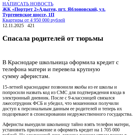
НАПИСАТЬ НОВОСТЬ
ЖК «Портрет 2»
Адыгея, пгт. Яблоновский, ул.
Тургеневское шоссе, 1П
Квартиры от 4 950 000 рублей
12.11.2025
421
Спасала родителей от тюрьмы
В Краснодаре школьница оформила кредит с
телефона матери и перевела крупную
сумму аферистам.
15-летней краснодарке позвонили якобы из ее школы и
попросили назвать код из СМС для подтверждения входа в
электронный дневник. После с 9-классницей связался
лжесотрудник ФСБ и убедил, что мошенники получили
доступ к персональным данным ее родителей и теперь их
подозревают в спонсировании недружественного государства.
Аферисты вынудили школьницу тайно взять телефон матери,
установить приложение и оформить кредит на 1 705 000