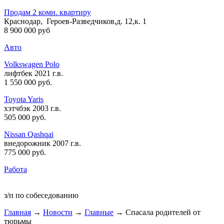
Продам 2 комн. квартиру
Краснодар, Героев-Разведчиков,д. 12,к. 1
8 900 000 руб
Авто
Volkswagen Polo
лифтбек 2021 г.в.
1 550 000 руб
.
Toyota Yaris
хэтчбэк 2003 г.в.
505 000 руб
.
Nissan Qashqai
внедорожник 2007 г.в.
775 000 руб
.
Работа
з/п по собеседованию
Главная
→
Новости
→
Главные
→ Спасала родителей от
тюрьмы