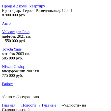
Продам 2 комн. квартиру
Краснодар, Героев-Разведчиков,д. 12,к. 1
8 900 000 руб
Авто
Volkswagen Polo
лифтбек 2021 г.в.
1 550 000 руб
.
Toyota Yaris
хэтчбэк 2003 г.в.
505 000 руб
.
Nissan Qashqai
внедорожник 2007 г.в.
775 000 руб
.
Работа
з/п по собеседованию
Главная
→
Новости
→
Главные
→ «Челюсти» на
Ставропольской