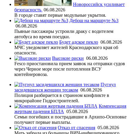
Новороссийск усиливает
безопасность
06.08.2026
В городе ставят первые модульные укрытия.
Дебош на маршруте №3
06.08.2026
Пьяные пассажиры устроили драку с водителем
автобуса во время поездки.
Будет адское пекло
06.08.2026
МЧС уведомляет жителей Краснодарского края об
опасности.
Высокие риски
06.08.2026
Fesco приостановила прием заявок на отправки судов
через Черное море после потопления ВСУ
контейнеровоза.
Пугнул
засидевшихся женщин тесаком
06.08.2026
Полиция разбирается в странном конфликте в
микрорайоне Гидростроителей.
Компенсация
жертвам падения БПЛА
05.08.2026
Семьи погибших и пострадавшие в Архипо-Осиповке
получают первые выплаты.
Отказ от спасения
05.08.2026
Мать забрала из больницы ВИЧ-инфицированного