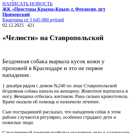
НАПИСАТЬ НОВОСТЬ
ЖК «Просторы Крыма»
Крым, г. Феодосия, пгт
Приморский
Квартиры от 5 645 000 рублей
02.12.2025
421
«Челюсти» на Ставропольской
Бездомная собака вырвала кусок кожи у
прохожей в Краснодаре и это не первое
нападение.
1 декабря рядом с домом №240 по лице Ставропольской
бездомная собака напала на женщину. Животное вцепилось в
ногу. Женщина отбилась зонтиком. Рана сильно кровоточила.
Врачи оказали ей помощь и назначили лечение.
Сын пострадавшей рассказал, что нападения собак в этом
районе случаются регулярно, особенно страдают дети и
пожилые люди.
Следственный комитет возбудил уголовное дело о халатности.