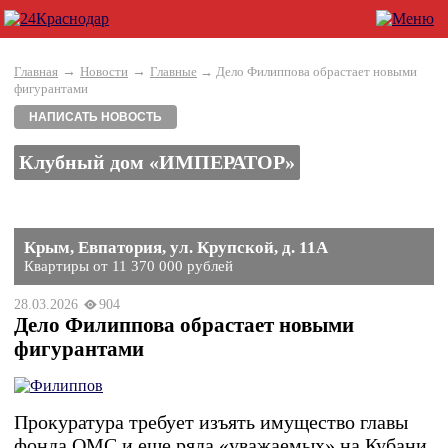
→
→
Главная
Новости
Главные
→ Дело Филиппова обрастает новыми
фигурантами
НАПИСАТЬ НОВОСТЬ
Клубный дом «ИМПЕРАТОР»
Крым, Евпатория, ул. Крупской, д. 11А
Квартиры от 11 370 000 рублей
28.03.2026
904
Дело Филиппова обрастает новыми
фигурантами
Прокуратура требует изъять имущество главы
фонда ОМС и еще ряда «уважаемых» на Кубани