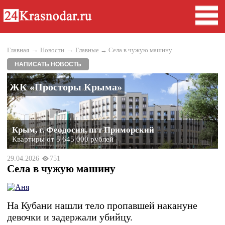
→
→
Главная
Новости
Главные
→ Села в чужую машину
НАПИСАТЬ НОВОСТЬ
ЖК «Просторы Крыма»
Крым, г. Феодосия, пгт Приморский
Квартиры от 5 645 000 рублей
29.04.2026
751
Села в чужую машину
На Кубани нашли тело пропавшей накануне
девочки и задержали убийцу.