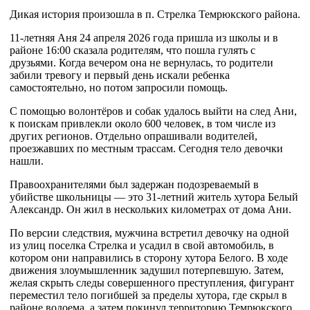
Дикая история произошла в п. Стрелка Темрюкского района.
11-летняя Аня 24 апреля 2026 года пришла из школы и в
районе 16:00 сказала родителям, что пошла гулять с
друзьями. Когда вечером она не вернулась, то родители
забили тревогу и первый день искали ребенка
самостоятельно, но потом запросили помощь.
С помощью волонтёров и собак удалось выйти на след Ани,
к поискам привлекли около 600 человек, в том числе из
других регионов. Отдельно опрашивали водителей,
проезжавших по местным трассам. Сегодня тело девочки
нашли.
Правоохранителями был задержан подозреваемый в
убийстве школьницы — это 31-летний житель хутора Белый
Александр. Он жил в нескольких километрах от дома Ани.
По версии следствия, мужчина встретил девочку на одной
из улиц поселка Стрелка и усадил в свой автомобиль, в
котором они направились в сторону хутора Белого. В ходе
движения злоумышленник задушил потерпевшую. Затем,
желая скрыть следы совершенного преступления, фигурант
переместил тело погибшей за пределы хутора, где скрыл в
районе водоема, а затем покинул территорию Темрюкского