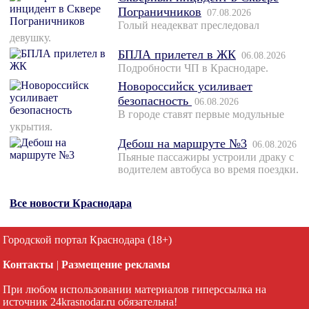
Пограничников
07.08.2026
Голый неадекват преследовал
девушку.
БПЛА прилетел в ЖК
06.08.2026
Подробности ЧП в Краснодаре.
Новороссийск усиливает
безопасность
06.08.2026
В городе ставят первые модульные
укрытия.
Дебош на маршруте №3
06.08.2026
Пьяные пассажиры устроили драку с
водителем автобуса во время поездки.
Все новости Краснодара
Городской портал Краснодара (18+)
Контакты
|
Размещение рекламы
При любом использовании материалов гиперссылка на
источник 24krasnodar.ru обязательна!