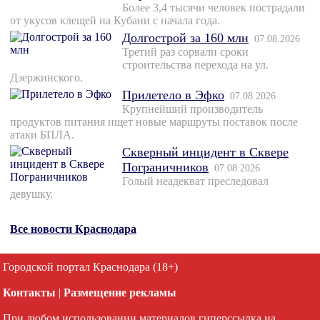
Более 3,4 тысячи человек пострадали
от укусов клещей на Кубани с начала года.
Долгострой за 160 млн
07.08.2026
Третий раз сорвали сроки
строительства перехода на ул.
Дзержинского.
Прилетело в Эфко
07.08.2026
Крупнейший производитель
продуктов питания ищет новые маршруты поставок после
атаки БПЛА.
Скверный инцидент в Сквере
Пограничников
07.08.2026
Голый неадекват преследовал
девушку.
Все новости Краснодара
Городской портал Краснодара (18+)
Контакты
|
Размещение рекламы
При любом использовании материалов гиперссылка на