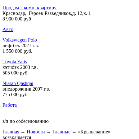
Продам 2 комн. квартиру
Краснодар, Героев-Разведчиков,д. 12,к. 1
8 900 000 руб
Авто
Volkswagen Polo
лифтбек 2021 г.в.
1 550 000 руб
.
Toyota Yaris
хэтчбэк 2003 г.в.
505 000 руб
.
Nissan Qashqai
внедорожник 2007 г.в.
775 000 руб
.
Работа
з/п по собеседованию
Главная
→
Новости
→
Главные
→ «Крышевание»
возвращается