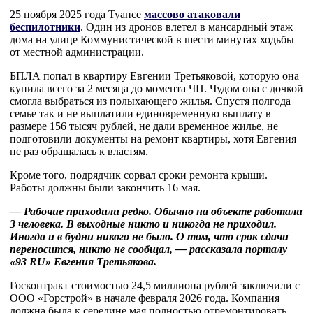
25 ноября 2025 года Туапсе
массово атаковали
беспилотники
. Один из дронов влетел в мансардный этаж
дома на улице Коммунистической в шести минутах ходьбы
от местной администрации.
БПЛА попал в квартиру Евгении Третьяковой, которую она
купила всего за 2 месяца до момента ЧП. Чудом она с дочкой
смогла выбраться из полыхающего жилья. Спустя полгода
семье так и не выплатили единовременную выплату в
размере 156 тысяч рублей, не дали временное жилье, не
подготовили документы на ремонт квартиры, хотя Евгения
не раз обращалась к властям.
Кроме того, подрядчик сорвал сроки ремонта крыши.
Работы должны были закончить 16 мая.
— Рабочие приходили редко. Обычно на объекте работали
3 человека. В выходные никто и никогда не приходил.
Иногда и в будни никого не было. О том, что срок сдачи
переносится, никто не сообщал, — рассказала порталу
«93 RU» Евгения Третьякова.
Госконтракт стоимостью 24,5 миллиона рублей заключили с
ООО «Горстрой» в начале февраля 2026 года. Компания
должна была к середине мая полностью отремонтировать